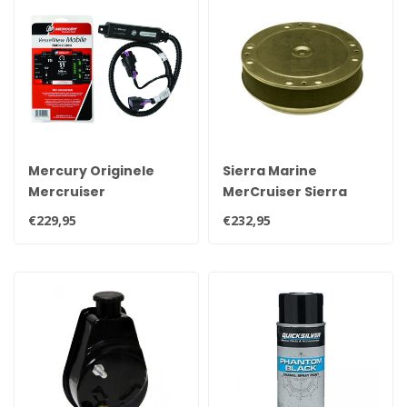
Mercury Originele
Sierra Marine
Mercruiser
MerCruiser Sierra
VesselView Mobile
luchtfilter/vlamdover
€229,95
€232,95
bluetooth module, uw
18-7229 OEM 85785T
motor via mobiel
uitlezen 8M0173128