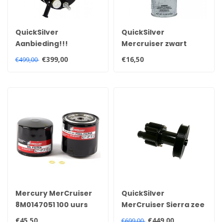
QuickSilver
QuickSilver
Aanbieding!!!
Mercruiser zwart
MerCruiser Sierra
spuitbus 400ml 92-
€399,00
€16,50
€499,00
stuur bekrachtigings
802878Q1 8M0185749
pomp 16792A39
Mercury MerCruiser
QuickSilver
8M0147051 100 uurs
MerCruiser Sierra zee
onderhoudsset voor
waterpomp 46-
€45,50
€449,00
€699,00