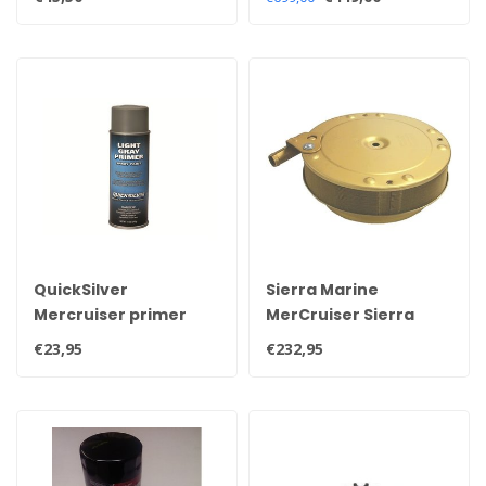
MerCruiser lijn 4 & 6,
807151A9 met
V6 met remote filter
multiriem poelie
en V8
QuickSilver
Sierra Marine
Mercruiser primer
MerCruiser Sierra
spuitbus 400ml 92-
luchtfilter/vlamdover
€23,95
€232,95
802878Q52 8M0133933
18-7230 OEM 805298A1