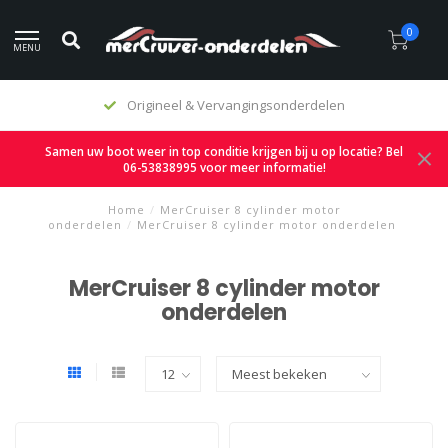
0
MENU
Origineel & Vervangingsonderdelen
Samen uw boot weer in top conditie krijgen bij u op locatie? Bel
06-53838995 voor meer informatie!
Home
/
MerCruiser 8 cylinder motor
onderdelen
/
MerCruiser 8 cylinder motor onderdelen
MerCruiser 8 cylinder motor
onderdelen