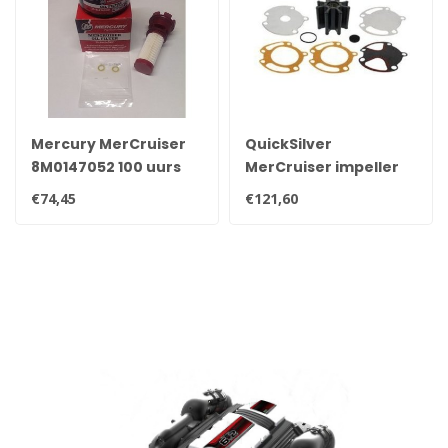
Mercury MerCruiser
QuickSilver
8M0147052 100 uurs
MerCruiser impeller
onderhoudsset voor
kit voor Bravo
€74,45
€121,60
MerCruiser V6 * V8
staartstuk 47-
van 2014 en nieuwer
59362Q08