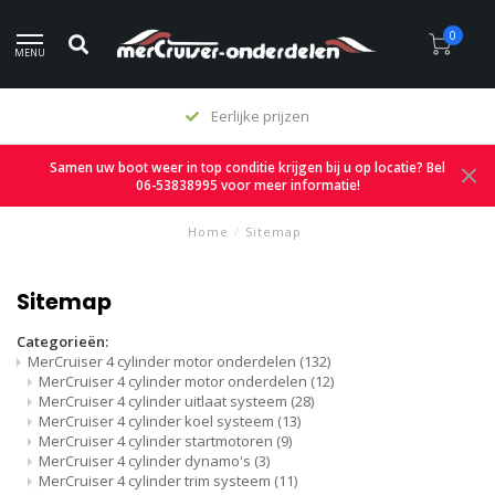
0
MENU
Eerlijke prijzen
Samen uw boot weer in top conditie krijgen bij u op locatie? Bel
06-53838995 voor meer informatie!
Home
/
Sitemap
Sitemap
Categorieën:
MerCruiser 4 cylinder motor onderdelen
(132)
MerCruiser 4 cylinder motor onderdelen
(12)
MerCruiser 4 cylinder uitlaat systeem
(28)
MerCruiser 4 cylinder koel systeem
(13)
MerCruiser 4 cylinder startmotoren
(9)
MerCruiser 4 cylinder dynamo's
(3)
MerCruiser 4 cylinder trim systeem
(11)