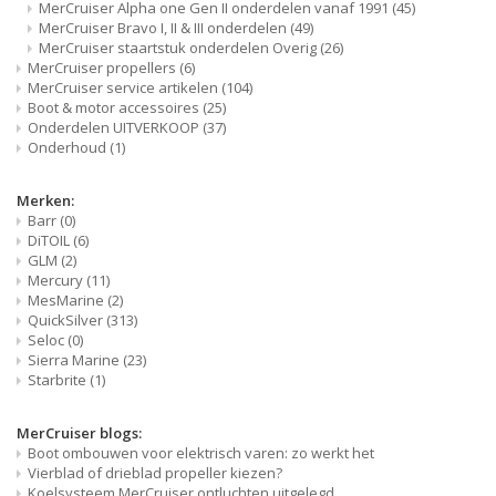
MerCruiser Alpha one Gen II onderdelen vanaf 1991
(45)
MerCruiser Bravo I, II & III onderdelen
(49)
MerCruiser staartstuk onderdelen Overig
(26)
MerCruiser propellers
(6)
MerCruiser service artikelen
(104)
Boot & motor accessoires
(25)
Onderdelen UITVERKOOP
(37)
Onderhoud
(1)
Merken:
Barr
(0)
DiTOIL
(6)
GLM
(2)
Mercury
(11)
MesMarine
(2)
QuickSilver
(313)
Seloc
(0)
Sierra Marine
(23)
Starbrite
(1)
MerCruiser blogs:
Boot ombouwen voor elektrisch varen: zo werkt het
Vierblad of drieblad propeller kiezen?
Koelsysteem MerCruiser ontluchten uitgelegd