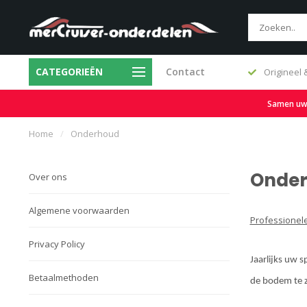
CATEGORIEËN
Contact
Snelle levering en ruime voorraad
Origineel
Samen uw b
Home
/
Onderhoud
Onde
Over ons
Algemene voorwaarden
Professionele
Privacy Policy
Jaarlijks uw 
Betaalmethoden
de bodem te z