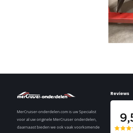
Reviews
MerCruiser-onderdelen.com is uw Specialist
voor al uw originele MerCruiser onderdelen,
daarnaast bieden we ook vaak voorkomende