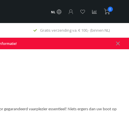
0
NL
Gratis verzending va. € 100,- (binnen NL)
informatie!
r gegarandeerd vaarplezier essentieel! Niets ergers dan uw boot op