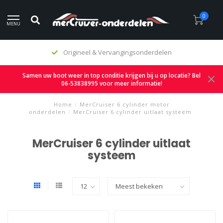
0
MENU
Origineel & Vervangingsonderdelen
Samen uw boot weer in top conditie krijgen bij u op locatie? Bel
06-53838995 voor meer informatie!
Home
/
MerCruiser 6 cylinder motor
onderdelen
/
MerCruiser 6 cylinder uitlaat systeem
MerCruiser 6 cylinder uitlaat
systeem