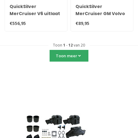
QuickSilver
QuickSilver
MerCruiser V6 uitlaat
MerCruiser GM Volvo
spruitstuk 2003 tot
OMC Nokkenas
€556,95
€89,95
heden 864612T01
lagerset 23-85674,
3856162 Für V6 4.3-
und V8 5.0- und 5.7-
Toon
1
-
12
van 20
Motoren
Toon meer