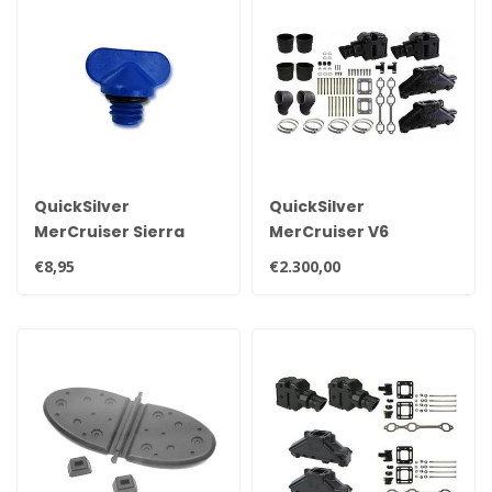
QuickSilver
QuickSilver
MerCruiser Sierra
MerCruiser V6
aftap plug 22-
conversie uitlaat
€8,95
€2.300,00
806608A02 8M0119211
spruitstuk set