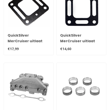
QuickSilver
QuickSilver
MerCruiser uitlaat
MerCruiser uitlaat
bocht pakking voor V6
bocht pakking voor V6
€17,99
€14,60
en V8 motoren 27-
en V8 motoren 27-
863724Q
863726