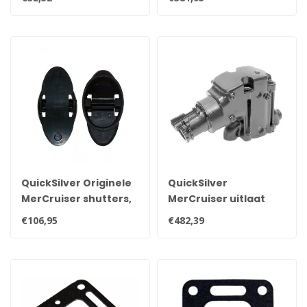
spruitstuk 99746A17
QuickSilver Originele
QuickSilver
MerCruiser shutters,
MerCruiser uitlaat
uitlaat terugslag
bocht voor V6 en V8
€106,95
€482,39
kleppen 807166A3
motoren na 2003
864591T02