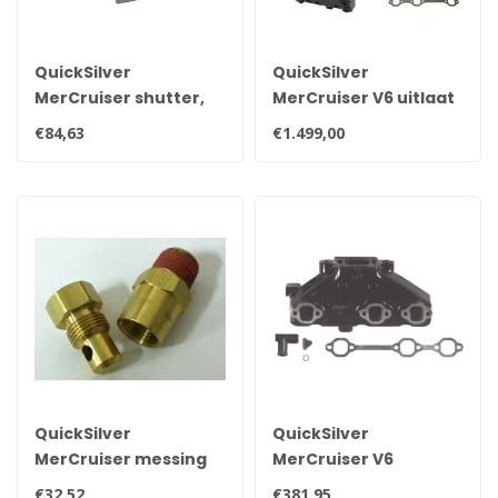
QuickSilver
QuickSilver
MerCruiser shutter,
MerCruiser V6 uitlaat
uitlaat terugslag klep
spruitstuk set
€84,63
€1.499,00
807166A1
QuickSilver
QuickSilver
MerCruiser messing
MerCruiser V6
aftap plug 22-87238
origineel uitlaat
€32,52
€381,95