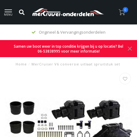
0
MENU
Origineel & Vervangingsonderdelen
Samen uw boot weer in top conditie krijgen bij u op locatie? Bel
06-53838995 voor meer informatie!
Home
/
MerCruiser V6 conversie uitlaat spruitstuk set