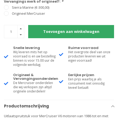
Vervangings merk of origineel?:
*
Sierra Marine (€-300,00)
Origineel MerCruiser
Toevoegen aan winkelwagen
Snelle levering
Ruime voorraad
Wij leveren mits het op
Het overgrote deel van onze
voorraad is en uw bestelling
producten leveren we uit
binnen is voor 15.00 uur de
eigen voorraad!
volgende werkdag.
Origineel &
Eerlijke prijzen
Vervangingsonderdelen
Een prijs waarbij je als
De Mercruiser onderdelen
consument niet onnodig
die wij verkopen zijn altijd
teveel betaalt
originele onderdelen!
Productomschrijving
Uitlaatspruitstuk voor MerCruiser V6 motoren van 1986 tot en met