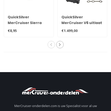
QuickSilver
QuickSilver
MerCruiser Sierra
MerCruiser V6 uitlaat
aftap plug 22-
spruitstuk set
€8,95
€1.499,00
806608A02 8M0119211
MerCruiser-onderdelen.com is uw Specialist voor al uw