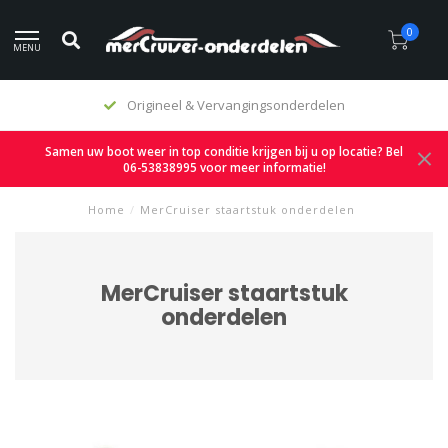
0
MENU
Origineel & Vervangingsonderdelen
Samen uw boot weer in top conditie krijgen bij u op locatie? Bel
06-53838995 voor meer informatie!
Home
/
MerCruiser staartstuk onderdelen
MerCruiser staartstuk
onderdelen