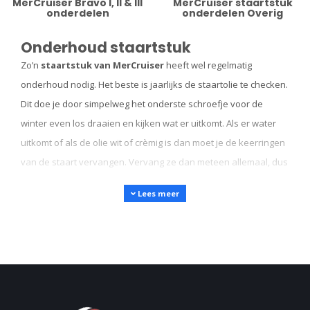
MerCruiser Bravo I, II & III
MerCruiser staartstuk
onderdelen
onderdelen Overig
Onderhoud staartstuk
Zo’n
staartstuk van MerCruiser
heeft wel regelmatig
onderhoud nodig. Het beste is jaarlijks de staartolie te checken.
Dit doe je door simpelweg het onderste schroefje voor de
winter even los draaien en kijken wat er uitkomt. Als er water
uitkomt of als de olie wit of crèmig is dan moet je de keerringen
van de staart vervangen. Vervang ze dan meteen allemaal, dus
niet maar eentje. Als de olie zwart is, dan moet je de olie
Lees meer
vervangen.
Ook is het goed om het magneetje te bekijken op ijzervijzel. Er
zal altijd wel een beetje slijtage optreden, dus een beperkte
hoeveelheid ijzervijzel mag er wel op zitten, maar ook weer niet
teveel. Is de kleur van de olie groen en is er sprake van weinig
ijzervijzel dan hoef je de olie niet te vervangen.