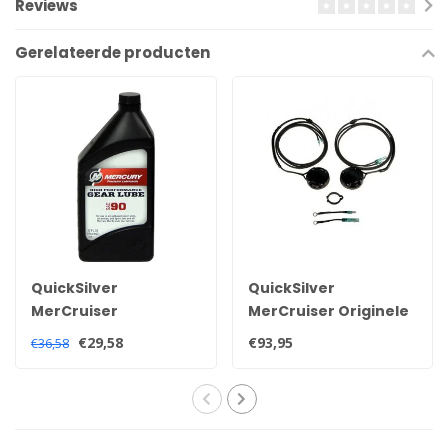
Reviews
Gerelateerde producten
QuickSilver
QuickSilver
MerCruiser
MerCruiser Originele
Quicksilver high
trim sensor en
€29,58
€93,95
€36,58
performance
zender kit voor alle
staartstuk staartolie
Alpha en Bravo
92-858064QB1
staartstukken
8M0207031
805320A03