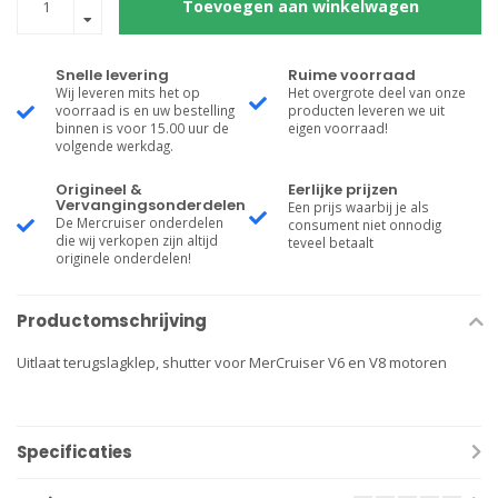
Toevoegen aan winkelwagen
Snelle levering
Ruime voorraad
Wij leveren mits het op
Het overgrote deel van onze
voorraad is en uw bestelling
producten leveren we uit
binnen is voor 15.00 uur de
eigen voorraad!
volgende werkdag.
Origineel &
Eerlijke prijzen
Vervangingsonderdelen
Een prijs waarbij je als
De Mercruiser onderdelen
consument niet onnodig
die wij verkopen zijn altijd
teveel betaalt
originele onderdelen!
Productomschrijving
Uitlaat terugslagklep, shutter voor MerCruiser V6 en V8 motoren
Specificaties