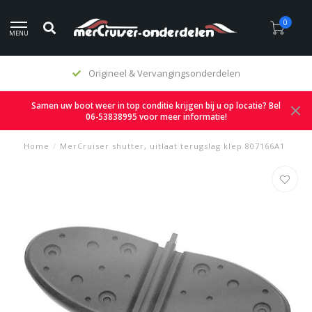
0
MENU
Origineel & Vervangingsonderdelen
Samen uw boot weer in top conditie krijgen bij u op locatie? Bel
06-53838995 voor meer informatie!
Home
/
MerCruiser shutter, uitlaat terugslag klep 807166A1