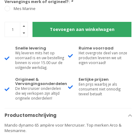
Vervangings merk of origineel?:
*
Mes Marine
Toevoegen aan winkelwagen
Snelle levering
Ruime voorraad
Wij leveren mits het op
Het overgrote deel van onze
voorraad is en uw bestelling
producten leveren we uit
binnen is voor 15.00 uur de
eigen voorraad!
volgende werkdag.
Origineel &
Eerlijke prijzen
Vervangingsonderdelen
Een prijs waarbij je als
De Mercruiser onderdelen
consument niet onnodig
die wij verkopen zijn altijd
teveel betaalt
originele onderdelen!
Productomschrijving
Mando dynamo 65 ampère voor Mercruiser. Top merken Arco &
Mesmarine.