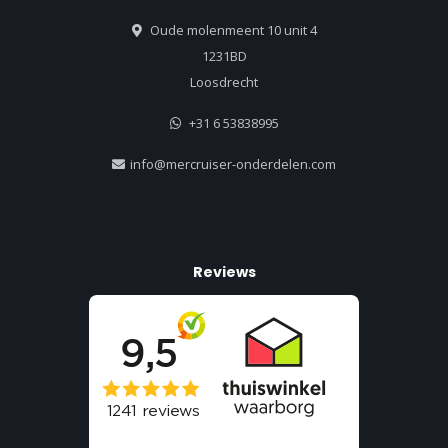
Oude molenmeent 10 unit 4
1231BD
Loosdrecht
+31 6 53838995
info@mercruiser-onderdelen.com
Reviews