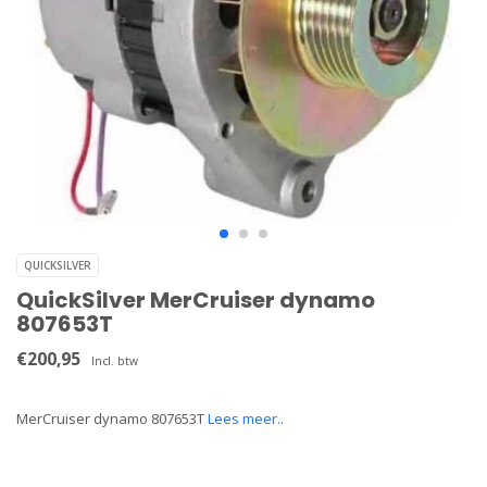
QUICKSILVER
QuickSilver MerCruiser dynamo
807653T
€200,95
Incl. btw
MerCruiser dynamo 807653T
Lees meer..