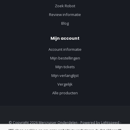
Zoek Robot
Review informatie
Blog
Mijn account
Account informatie
Mijn bestellingen
Mijn tickets
Mijn verlanglijst
Vergelijk
Alle producten
© Copyright 2026 Mercruiser Onderdelen - Powered by
Lightspeed
-
Lightspeed design
by
Dyvelopment