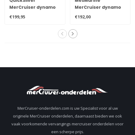
QuickSilver
MesMarine
MerCruiser dynamo
MerCruiser dynamo
807652T
voor motoren na 1999
€199,95
€192,00
862030T01
MerCruiser-onderdelen.com is uw Specialist voor al uw
originele MerCruiser onderdelen, daarnaast bieden we ook
vaak voorkomende vervangings mercruiser onderdelen voor
een scherpe prijs.