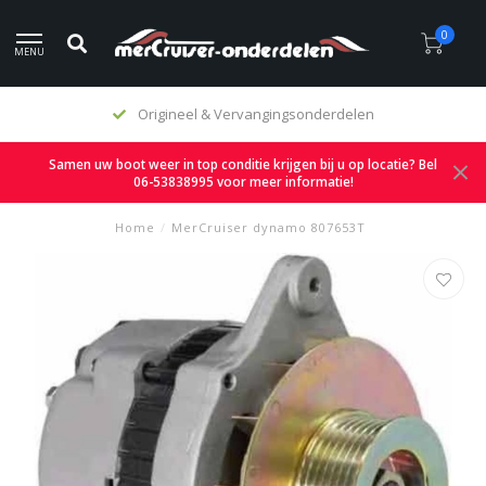
0
MENU
Origineel & Vervangingsonderdelen
Samen uw boot weer in top conditie krijgen bij u op locatie? Bel
06-53838995 voor meer informatie!
Home
/
MerCruiser dynamo 807653T