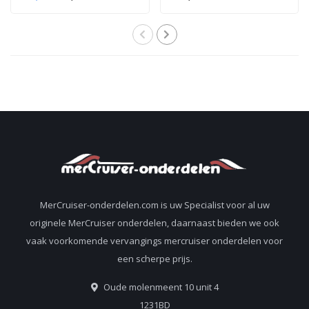
performance
zender kit voor alle
staartstuk staartolie
Alpha en Bravo
92-858064QB1
staartstukken
8M0207031
805320A03
MerCruiser-onderdelen.com is uw Specialist voor al uw
originele MerCruiser onderdelen, daarnaast bieden we ook
vaak voorkomende vervangings mercruiser onderdelen voor
een scherpe prijs.
Oude molenmeent 10 unit 4
1231BD