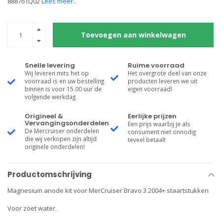
888761Q02
Lees meer..
Toevoegen aan winkelwagen
Snelle levering
Ruime voorraad
Wij leveren mits het op
Het overgrote deel van onze
voorraad is en uw bestelling
producten leveren we uit
binnen is voor 15.00 uur de
eigen voorraad!
volgende werkdag.
Origineel &
Eerlijke prijzen
Vervangingsonderdelen
Een prijs waarbij je als
De Mercruiser onderdelen
consument niet onnodig
die wij verkopen zijn altijd
teveel betaalt
originele onderdelen!
Productomschrijving
Magnesium anode kit voor MerCruiser Bravo 3 2004+ staartstukken
Voor zoet water.