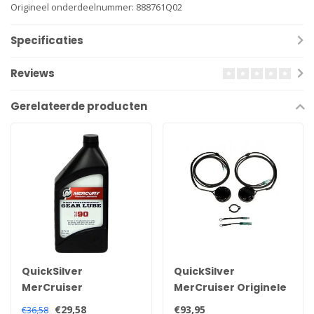
Origineel onderdeelnummer: 888761Q02
Specificaties
Reviews
Gerelateerde producten
QuickSilver
QuickSilver
MerCruiser
MerCruiser Originele
Quicksilver high
trim sensor en
€29,58
€93,95
€36,58