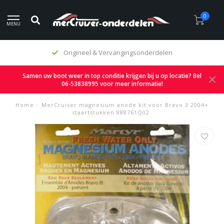
0
MENU
Origineel & Vervangingsonderdelen
Samen uw boot weer in top conditie krijgen bij u op locatie? Bel
06-53838995 voor meer informatie!
Home
/
MerCruiser magnesium anode kit voor Bravo 3 2004+
staartstukken 888761Q02