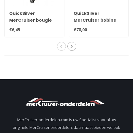
QuickSilver
QuickSilver
MerCruiser bougie
MerCruiser bobine
NGK BPR6EFS 33-
voor contactpunten
€6,45
€78,00
816336Q
ontsteking
898253T24
MerCruiser-onderdelen.com is uw Specialist voor al uw
originele MerCruiser onderdelen, daarnaast bieden we ook