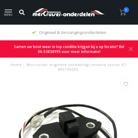
0
MENU
Origineel & Vervangingsonderdelen
Samen uw boot weer in top conditie krijgen bij u op locatie? Bel
06-53838995 voor meer informatie!
Home
/
Mercruiser originele ontstekings module sensor 87-
892150Q02