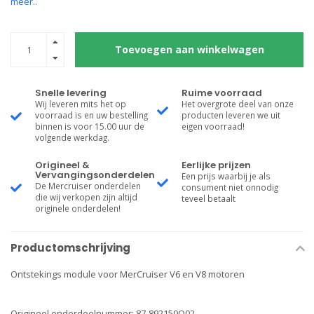
meer..
Toevoegen aan winkelwagen
Snelle levering
Ruime voorraad
Wij leveren mits het op
Het overgrote deel van onze
voorraad is en uw bestelling
producten leveren we uit
binnen is voor 15.00 uur de
eigen voorraad!
volgende werkdag.
Origineel &
Eerlijke prijzen
Vervangingsonderdelen
Een prijs waarbij je als
De Mercruiser onderdelen
consument niet onnodig
die wij verkopen zijn altijd
teveel betaalt
originele onderdelen!
Productomschrijving
Ontstekings module voor MerCruiser V6 en V8 motoren
Origineel onderdeelnummer: 87-892150Q02