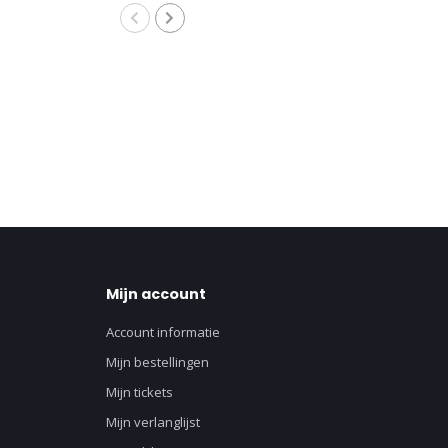
031
805320A03
Mijn account
Account informatie
Mijn bestellingen
Mijn tickets
Mijn verlanglijst