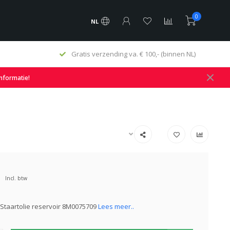
0
NL
Gratis verzending va. € 100,- (binnen NL)
informatie!
Incl. btw
Staartolie reservoir 8M0075709
Lees meer..