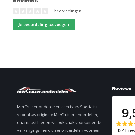
Reviews
0 beoordelingen
Je beoordeling toevoegen
Reviews
MerCruiser-onderdelen.com is uw Specialist
voor al uw originele MerCruiser onderdelen,
daarnaast bieden we ook vaak voorkomende
vervangings mercruiser onderdelen voor een