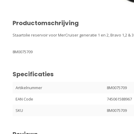
Productomschrijving
Staartolie reservoir voor MerCruiser generatie 1 en 2, Bravo 1,2 & 3
8M0075709
Specificaties
Artikelnummer
8M0075709
EAN Code
745061588967
SKU
8M0075709