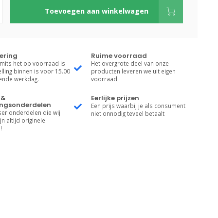
Toevoegen aan winkelwagen
vering
Ruime voorraad
 mits het op voorraad is
Het overgrote deel van onze
lling binnen is voor 15.00
producten leveren we uit eigen
gende werkdag.
voorraad!
 &
Eerlijke prijzen
ngsonderdelen
Een prijs waarbij je als consument
er onderdelen die wij
niet onnodig teveel betaalt
n altijd originele
!