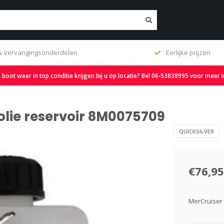
 & Vervangingsonderdelen
Eerlijke prijzen
oot weer in top conditie krijgen bij u op locatie? Bel 06-53838995 voor meer 
olie reservoir 8M0075709
QUICKSILVER
€76,95
MerCruiser 