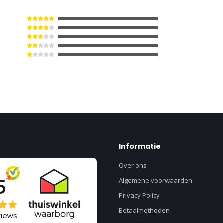
8M0207
Informatie
Over ons
Algemene voorwaarden
Privacy Policy
Betaalmethoden