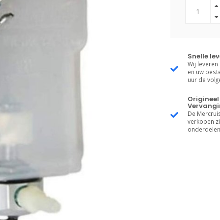
Snelle le
Wij leveren
en uw beste
uur de vol
Origineel
Vervangi
De Mercruis
verkopen zij
onderdelen