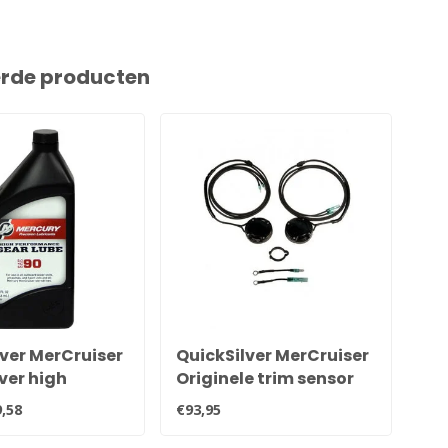
erde producten
ver MerCruiser
QuickSilver MerCruiser
Qu
ver high
Originele trim sensor
Qu
mance
en zender kit voor alle
92
,58
€93,95
€20
uk staartolie
Alpha en Bravo
064QB1
staartstukken