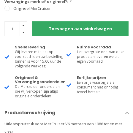
Vervangings merk of origineel?:
*
Origineel MerCruiser
Toevoegen aan winkelwagen
Snelle levering
Ruime voorraad
Wij leveren mits het op
Het overgrote deel van onze
voorraad is en uw bestelling
producten leveren we uit
binnen is voor 15.00 uur de
eigen voorraad!
volgende werkdag.
Origineel &
Eerlijke prijzen
Vervangingsonderdelen
Een prijs waarbij je als
De Mercruiser onderdelen
consument niet onnodig
die wij verkopen zijn altijd
teveel betaalt
originele onderdelen!
Productomschrijving
Uitlaatspruitstuk voor MerCruiser V6 motoren van 1986 tot en met
2003