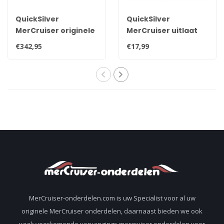
QuickSilver
QuickSilver
MerCruiser originele
MerCruiser uitlaat
uitlaat bocht voor V6
bocht pakking voor
€342,95
€17,99
en V8 motoren 1983-
V6 en V8 motoren
2003 807988A03
27-863724Q
MerCruiser-onderdelen.com is uw Specialist voor al uw
originele MerCruiser onderdelen, daarnaast bieden we ook
vaak voorkomende vervangings mercruiser onderdelen voor