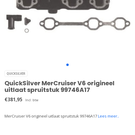
QUICKSILVER
QuickSilver MerCruiser V6 origineel
uitlaat spruitstuk 99746A17
€381,95
Incl. btw
MerCruiser V6 origineel uitlaat spruitstuk 99746A17
Lees meer..