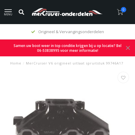
0
MENU
Origineel & Vervangingsonderdelen
Samen uw boot weer in top conditie krijgen bij u op locatie? Bel
06-53838995 voor meer informatie!
Home
/
MerCruiser V6 origineel uitlaat spruitstuk 99746A17