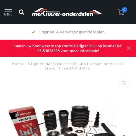
0
MENU
Origineel & Vervangingsonderdelen
Samen uw boot weer in top conditie krijgen bij u op locatie? Bel
06-53838995 voor meer informatie!
Home
/
Originele MerCruiser 300 uurs transom service kit
Bravo Three 8M0147076