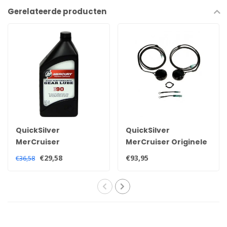
Gerelateerde producten
QuickSilver
QuickSilver
MerCruiser
MerCruiser Originele
Quicksilver high
trim sensor en
€29,58
€93,95
€36,58
performance
zender kit voor alle
staartstuk staartolie
Alpha en Bravo
92-858064QB1
staartstukken
8M0207031
805320A03