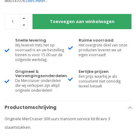
8M0147076
Lees meer..
Toevoegen aan winkelwagen
Snelle levering
Ruime voorraad
Wij leveren mits het op
Het overgrote deel van onze
voorraad is en uw bestelling
producten leveren we uit
binnen is voor 15.00 uur de
eigen voorraad!
volgende werkdag.
Origineel &
Eerlijke prijzen
Vervangingsonderdelen
Een prijs waarbij je als
De Mercruiser onderdelen
consument niet onnodig
die wij verkopen zijn altijd
teveel betaalt
originele onderdelen!
Productomschrijving
Originele MerCruiser 300 uurs transom service kit Bravo 3
staartstukken.