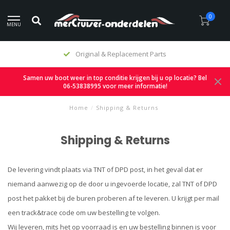
0
MENU
Original & Replacement Parts
Samen uw boot weer in top conditie krijgen bij u op locatie? Bel
06-53838995 voor meer informatie!
Home
/
Shipping & Returns
Shipping & Returns
De levering vindt plaats via TNT of DPD post, in het geval dat er
niemand aanwezig op de door u ingevoerde locatie, zal TNT of DPD
post het pakket bij de buren proberen af te leveren. U krijgt per mail
een track&trace code om uw bestelling te volgen.
Wij leveren, mits het op voorraad is en uw bestelling binnen is voor