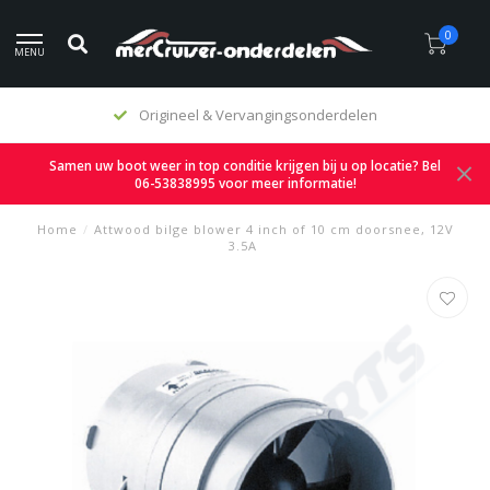
0
MENU
Origineel & Vervangingsonderdelen
Samen uw boot weer in top conditie krijgen bij u op locatie? Bel
06-53838995 voor meer informatie!
Home
/
Attwood bilge blower 4 inch of 10 cm doorsnee, 12V
3.5A