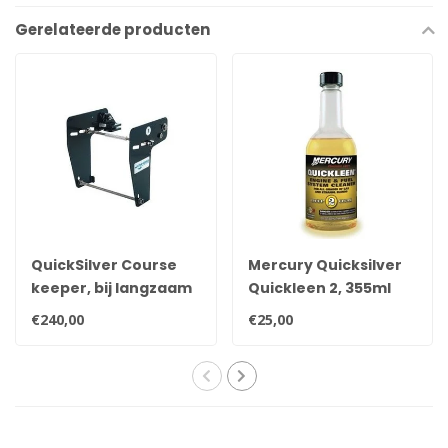
Gerelateerde producten
QuickSilver Course
Mercury Quicksilver
keeper, bij langzaam
Quickleen 2, 355ml
varen uw boot onder
om 227 liter benzine
€240,00
€25,00
controle.
te behandelen