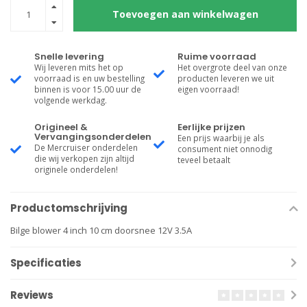
Toevoegen aan winkelwagen
Snelle levering
Ruime voorraad
Wij leveren mits het op
Het overgrote deel van onze
voorraad is en uw bestelling
producten leveren we uit
binnen is voor 15.00 uur de
eigen voorraad!
volgende werkdag.
Origineel &
Eerlijke prijzen
Vervangingsonderdelen
Een prijs waarbij je als
De Mercruiser onderdelen
consument niet onnodig
die wij verkopen zijn altijd
teveel betaalt
originele onderdelen!
Productomschrijving
Bilge blower 4 inch 10 cm doorsnee 12V 3.5A
Specificaties
Reviews