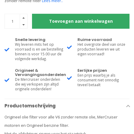
zonder remote filter
Lees meer..
Toevoegen aan winkelwagen
Snelle levering
Ruime voorraad
Wij leveren mits het op
Het overgrote deel van onze
voorraad is en uw bestelling
producten leveren we uit
binnen is voor 15.00 uur de
eigen voorraad!
volgende werkdag.
Origineel &
Eerlijke prijzen
Vervangingsonderdelen
Een prijs waarbij je als
De Mercruiser onderdelen
consument niet onnodig
die wij verkopen zijn altijd
teveel betaalt
originele onderdelen!
Productomschrijving
Origineel olie filter voor alle V6 zonder remote olie, MerCruiser
motoren en Origineel benzine filter.
Met de afdichtings ringen voor het staartstuk.