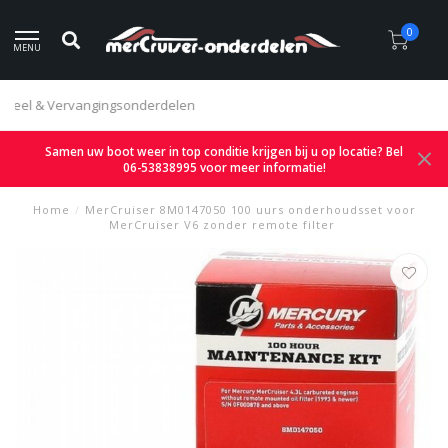
0
MENU
Eerlijke prijzen
Samen uw boot weer in top conditie krijgen bij u op locatie? Bel
06-53838995 voor meer informatie!
Home
/
MerCruiser 8M0147050 100 uurs onderhoudsset voor
MerCruiser V6 zonder remote filter