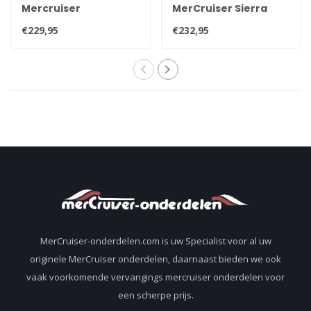
Mercruiser
MerCruiser Sierra
VesselView Mobile
luchtfilter/vlamdover
€229,95
€232,95
bluetooth module, uw
18-7229 OEM 85785T
motor via mobiel
uitlezen 8M0173128
MerCruiser-onderdelen.com is uw Specialist voor al uw
originele MerCruiser onderdelen, daarnaast bieden we ook
vaak voorkomende vervangings mercruiser onderdelen voor
een scherpe prijs.