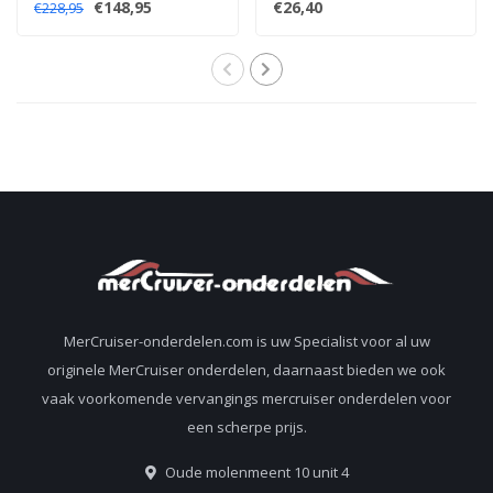
€148,95
€26,40
€228,95
2,5 en 3.0 liter
pakking voor 2,5 en
motoren
3.0 liter motoren 27-
851040
MerCruiser-onderdelen.com is uw Specialist voor al uw
originele MerCruiser onderdelen, daarnaast bieden we ook
vaak voorkomende vervangings mercruiser onderdelen voor
een scherpe prijs.
Oude molenmeent 10 unit 4