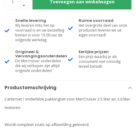
Toevoegen aan winkelwagen
Snelle levering
Ruime voorraad
Wij leveren mits het op
Het overgrote deel van onze
voorraad is en uw bestelling
producten leveren we uit
binnen is voor 15.00 uur de
eigen voorraad!
volgende werkdag.
Origineel &
Eerlijke prijzen
Vervangingsonderdelen
Een prijs waarbij je als
De Mercruiser onderdelen
consument niet onnodig
die wij verkopen zijn altijd
teveel betaalt
originele onderdelen!
Productomschrijving
Carterset / onderblok pakkingset voor MerCruiser 2.5 liter en 3.0 liter
motoren.
Wordt compleet zoals op afbeelding geleverd.