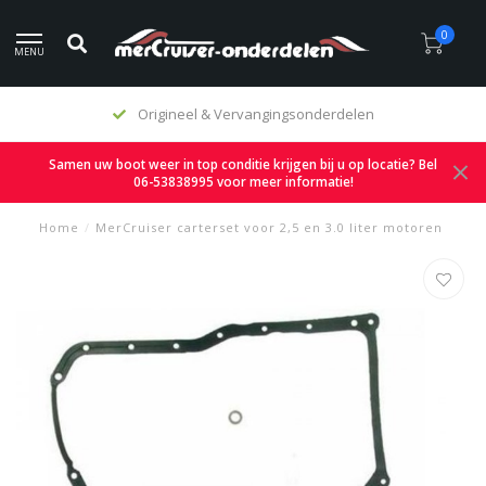
0
MENU
Origineel & Vervangingsonderdelen
Samen uw boot weer in top conditie krijgen bij u op locatie? Bel
06-53838995 voor meer informatie!
Home
/
MerCruiser carterset voor 2,5 en 3.0 liter motoren