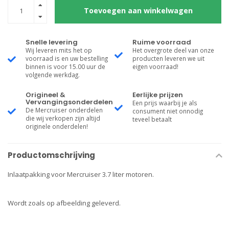
Toevoegen aan winkelwagen
Snelle levering
Ruime voorraad
Wij leveren mits het op
Het overgrote deel van onze
voorraad is en uw bestelling
producten leveren we uit
binnen is voor 15.00 uur de
eigen voorraad!
volgende werkdag.
Origineel &
Eerlijke prijzen
Vervangingsonderdelen
Een prijs waarbij je als
De Mercruiser onderdelen
consument niet onnodig
die wij verkopen zijn altijd
teveel betaalt
originele onderdelen!
Productomschrijving
Inlaatpakking voor Mercruiser 3.7 liter motoren.
Wordt zoals op afbeelding geleverd.