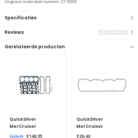
Origineel onderdeel nummer: 27-70905
Specificaties
Reviews
Gerelateerde producten
QuickSilver
QuickSilver
MerCruiser
MerCruiser
koppakkingset voor
kleppendeksel
€148,95
€26,40
€228,95