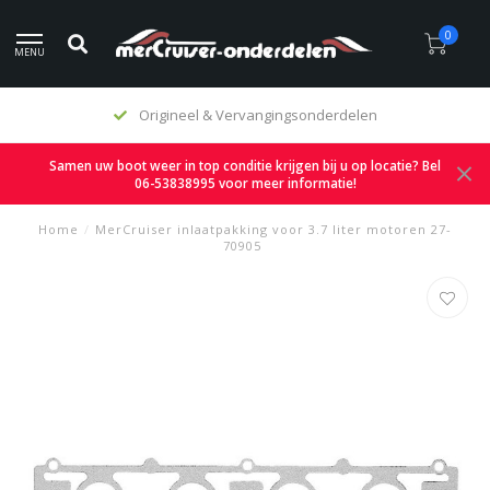
0
MENU
Origineel & Vervangingsonderdelen
Samen uw boot weer in top conditie krijgen bij u op locatie? Bel
06-53838995 voor meer informatie!
Home
/
MerCruiser inlaatpakking voor 3.7 liter motoren 27-
70905