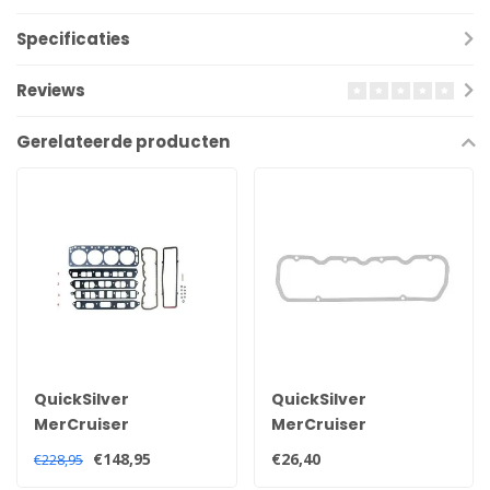
Specificaties
Reviews
Gerelateerde producten
QuickSilver
QuickSilver
MerCruiser
MerCruiser
koppakkingset voor
kleppendeksel
€148,95
€26,40
€228,95
2,5 en 3.0 liter
pakking voor 2,5 en