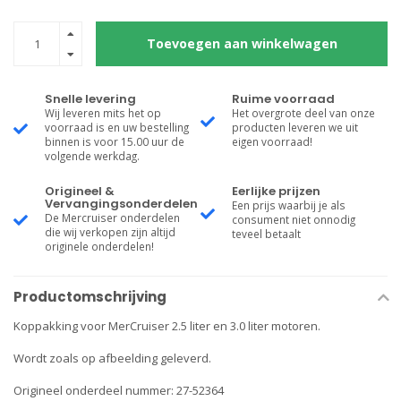
Toevoegen aan winkelwagen
Snelle levering
Ruime voorraad
Wij leveren mits het op
Het overgrote deel van onze
voorraad is en uw bestelling
producten leveren we uit
binnen is voor 15.00 uur de
eigen voorraad!
volgende werkdag.
Origineel &
Eerlijke prijzen
Vervangingsonderdelen
Een prijs waarbij je als
De Mercruiser onderdelen
consument niet onnodig
die wij verkopen zijn altijd
teveel betaalt
originele onderdelen!
Productomschrijving
Koppakking voor MerCruiser 2.5 liter en 3.0 liter motoren.
Wordt zoals op afbeelding geleverd.
Origineel onderdeel nummer: 27-52364