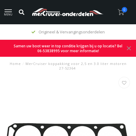
0
MENU
Origineel & Vervangingsonderdelen
Samen uw boot weer in top conditie krijgen bij u op locatie? Bel
06-53838995 voor meer informatie!
Home
/
MerCruiser koppakking voor 2,5 en 3.0 liter motoren
27-52364