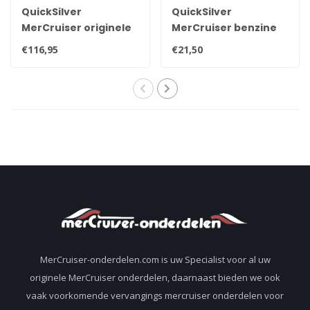
QuickSilver
QuickSilver
MerCruiser originele
MerCruiser benzine
carburateur
en water
€116,95
€21,50
reparatieset Mercarb
afscheidings filter
3302-804844002
35-802893Q01
MerCruiser-onderdelen.com is uw Specialist voor al uw
originele MerCruiser onderdelen, daarnaast bieden we ook
vaak voorkomende vervangings mercruiser onderdelen voor