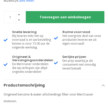
802893Q4
Lees meer..
Toevoegen aan winkelwagen
Snelle levering
Ruime voorraad
Wij leveren mits het op
Het overgrote deel van onze
voorraad is en uw bestelling
producten leveren we uit
binnen is voor 15.00 uur de
eigen voorraad!
volgende werkdag.
Origineel &
Eerlijke prijzen
Vervangingsonderdelen
Een prijs waarbij je als
De Mercruiser onderdelen
consument niet onnodig
die wij verkopen zijn altijd
teveel betaalt
originele onderdelen!
Productomschrijving
Origineel benzine & water afscheidings filter voor MerCruiser
motoren.