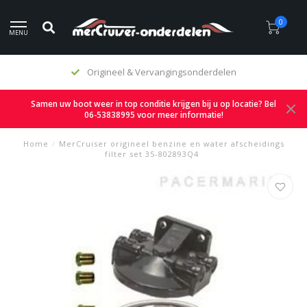
0
MENU
Origineel & Vervangingsonderdelen
Samen uw boot weer in top conditie krijgen bij u op locatie? Bel
06-53838995 voor meer informatie!
Home
/
MerCruiser origineel benzine en water afscheidings
filter set 35-802893Q4