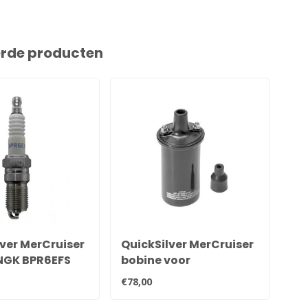
erde producten
ver MerCruiser
QuickSilver MerCruiser
Qu
NGK BPR6EFS
bobine voor
bo
336Q
contactpunten
59
€78,00
€5,
ontsteking 898253T24