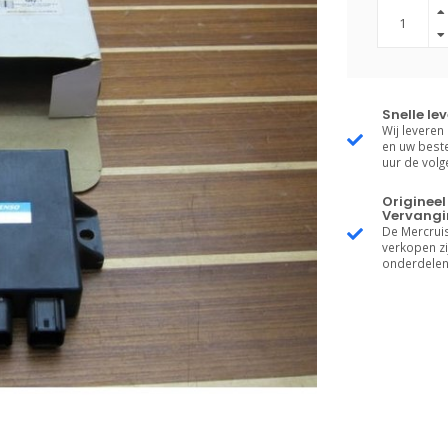
Snelle le
Wij leveren
en uw beste
uur de vol
Origineel
Vervangi
De Mercruis
verkopen zij
onderdelen