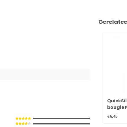
Gerelate
QuickSil
bougie 
33-816
€6,45