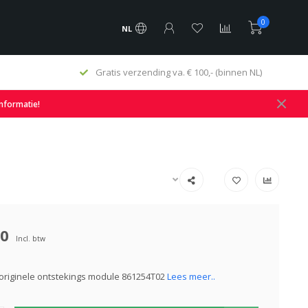
0
NL
Gratis verzending va. € 100,- (binnen NL)
informatie!
00
Incl. btw
originele ontstekings module 861254T02
Lees meer..