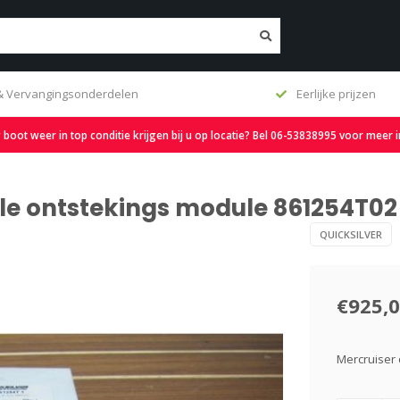
 & Vervangingsonderdelen
Eerlijke prijzen
oot weer in top conditie krijgen bij u op locatie? Bel 06-53838995 voor meer 
ele ontstekings module 861254T02
QUICKSILVER
€925,
Mercruiser 