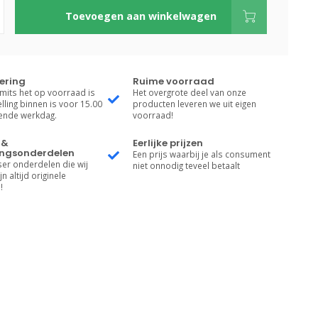
Toevoegen aan winkelwagen
vering
Ruime voorraad
 mits het op voorraad is
Het overgrote deel van onze
lling binnen is voor 15.00
producten leveren we uit eigen
gende werkdag.
voorraad!
 &
Eerlijke prijzen
ngsonderdelen
Een prijs waarbij je als consument
er onderdelen die wij
niet onnodig teveel betaalt
n altijd originele
!