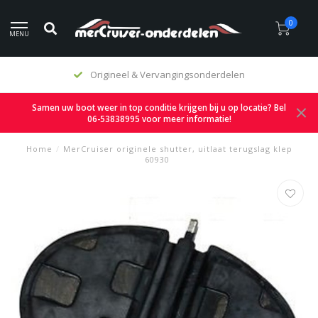
0
MENU
Origineel & Vervangingsonderdelen
Samen uw boot weer in top conditie krijgen bij u op locatie? Bel
06-53838995 voor meer informatie!
Home
/
MerCruiser originele shutter, uitlaat terugslag klep
60930