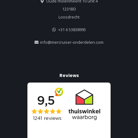
Oude molenmeent 10 unit 4
1231BD
Loosdrecht
+31 6 53838995
info@mercruiser-onderdelen.com
Reviews