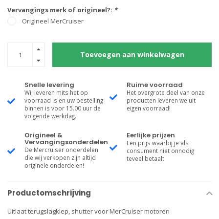
Vervangings merk of origineel?:
*
Origineel MerCruiser
Toevoegen aan winkelwagen
Snelle levering
Ruime voorraad
Wij leveren mits het op
Het overgrote deel van onze
voorraad is en uw bestelling
producten leveren we uit
binnen is voor 15.00 uur de
eigen voorraad!
volgende werkdag.
Origineel &
Eerlijke prijzen
Vervangingsonderdelen
Een prijs waarbij je als
De Mercruiser onderdelen
consument niet onnodig
die wij verkopen zijn altijd
teveel betaalt
originele onderdelen!
Productomschrijving
Uitlaat terugslagklep, shutter voor MerCruiser motoren