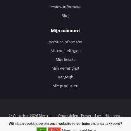
Review informatie
Blog
Mijn account
Account informatie
Mijn bestellingen
Mijn tickets
Mijn verlanglijst
Vergelijk
Alle producten
© Copyright 2026 Mercruiser Onderdelen - Powered by
Lightspeed
-
Lightspeed design
by
Dyvelopment
Wij slaan cookies op om onze website te verbeteren. Is dat akkoord?
Ja
Nee
Meer over cookies »