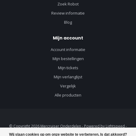
Zoek Robot
Review informatie
Blog
Mijn account
Account informatie
Mijn bestellingen
Mijn tickets
Mijn verlanglijst
Vergelijk
Alle producten
© Copyright 2026 Mercruiser Onderdelen - Powered by
Lightspeed
-
Lightspeed design
by
Dyvelopment
Wij slaan cookies op om onze website te verbeteren. Is dat akkoord?