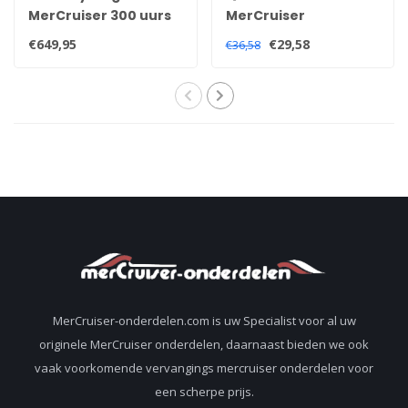
MerCruiser 300 uurs
MerCruiser
transom service kit
Quicksilver high
€649,95
€29,58
€36,58
Alpha One
performance
Generation Two
staartstuk staartolie
8M0147073
92-858064QB1
8M0207031
MerCruiser-onderdelen.com is uw Specialist voor al uw
originele MerCruiser onderdelen, daarnaast bieden we ook
vaak voorkomende vervangings mercruiser onderdelen voor
een scherpe prijs.