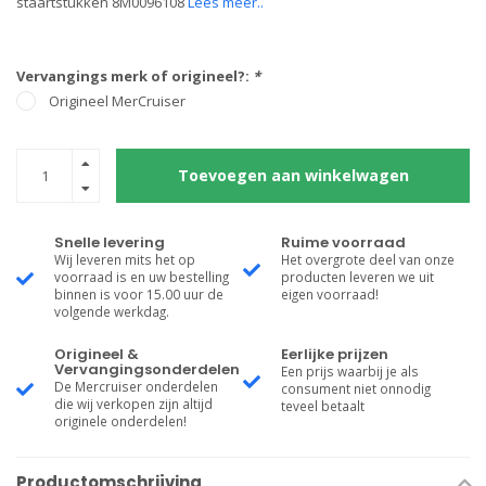
staartstukken 8M0096108
Lees meer..
Vervangings merk of origineel?:
*
Origineel MerCruiser
Toevoegen aan winkelwagen
Snelle levering
Ruime voorraad
Wij leveren mits het op
Het overgrote deel van onze
voorraad is en uw bestelling
producten leveren we uit
binnen is voor 15.00 uur de
eigen voorraad!
volgende werkdag.
Origineel &
Eerlijke prijzen
Vervangingsonderdelen
Een prijs waarbij je als
De Mercruiser onderdelen
consument niet onnodig
die wij verkopen zijn altijd
teveel betaalt
originele onderdelen!
Productomschrijving