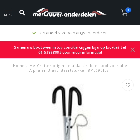
0
MENU
Origineel & Vervangingsonderdelen
Samen uw boot weer in top conditie krijgen bij u op locatie? Bel
06-53838995 voor meer informatie!
Home
/
MerCruiser originele uitlaat rubber tool voor alle
Alpha en Bravo staartstukken 8M0096108