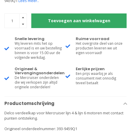
9459Q1
Lees meer..
Toevoegen aan winkelwagen
Snelle levering
Ruime voorraad
Wij leveren mits het op
Het overgrote deel van onze
voorraad is en uw bestelling
producten leveren we uit
binnen is voor 15.00 uur de
eigen voorraad!
volgende werkdag.
Origineel &
Eerlijke prijzen
Vervangingsonderdelen
Een prijs waarbij je als
De Mercruiser onderdelen
consument niet onnodig
die wij verkopen zijn altijd
teveel betaalt
originele onderdelen!
Productomschrijving
Delco verdeelkap voor Mercruiser lijn 4 & lijn 6 motoren met contact
punten ontsteking.
Origineel onderdeelnummer: 393-9459Q1