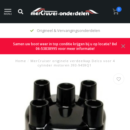
0
MENU
Origineel & Vervangingsonderdelen
Samen uw boot weer in top conditie krijgen bij u op locatie? Bel
06-53838995 voor meer informatie!
Home
/
MerCruiser originele verdeelkap Delco voor 4
cylinder motoren 393-9459Q1