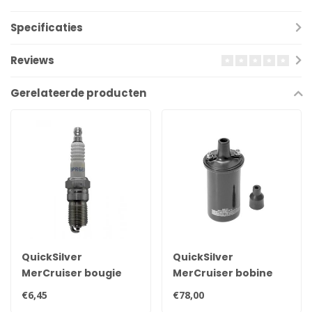
Specificaties
Reviews
Gerelateerde producten
QuickSilver
QuickSilver
MerCruiser bougie
MerCruiser bobine
NGK BPR6EFS 33-
voor contactpunten
€6,45
€78,00
816336Q
ontsteking