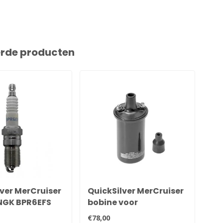
erde producten
ver MerCruiser
QuickSilver MerCruiser
Qu
NGK BPR6EFS
bobine voor
bo
336Q
contactpunten
59
€78,00
€5,