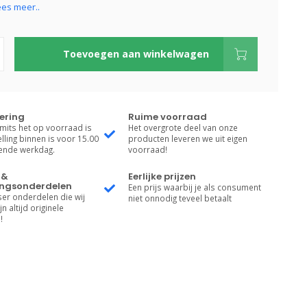
ees meer..
Toevoegen aan winkelwagen
vering
Ruime voorraad
 mits het op voorraad is
Het overgrote deel van onze
lling binnen is voor 15.00
producten leveren we uit eigen
gende werkdag.
voorraad!
 &
Eerlijke prijzen
ngsonderdelen
Een prijs waarbij je als consument
er onderdelen die wij
niet onnodig teveel betaalt
n altijd originele
!