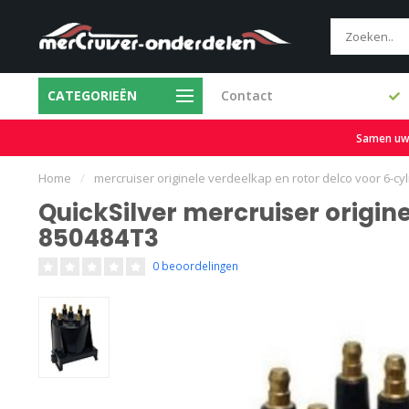
CATEGORIEËN
Contact
Eerlijke prijzen
Gratis verz
Samen uw b
Home
/
mercruiser originele verdeelkap en rotor delco voor 6-c
QuickSilver mercruiser origin
850484T3
0 beoordelingen