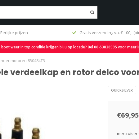
ending va. € 100,- (binnen NL)
Snelle levering en ruime v
oot weer in top conditie krijgen bij u op locatie? Bel 06-53838995 voor meer 
ylinder motoren 850484T3
ele verdeelkap en rotor delco vo
QUICKSILVER
€69,95
mercruiser 