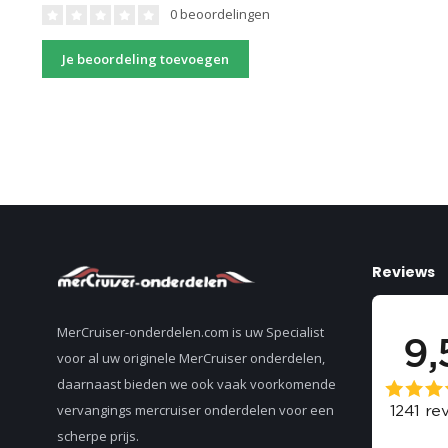
0 beoordelingen
Je beoordeling toevoegen
Reviews
MerCruiser-onderdelen.com is uw Specialist
voor al uw originele MerCruiser onderdelen,
daarnaast bieden we ook vaak voorkomende
vervangings mercruiser onderdelen voor een
scherpe prijs.