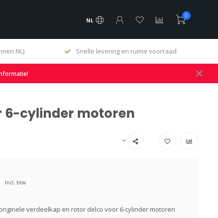
0
NL
oorraad
Origineel & Vervangingsonderdelen
informatie!
or 6-cylinder motoren
Incl. btw
originele verdeelkap en rotor delco voor 6-cylinder motoren