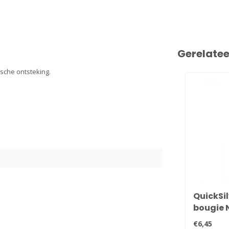
Gerelate
sche ontsteking.
QuickSil
bougie 
33-816
€6,45