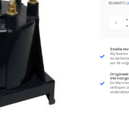
850484T3
L
Snelle le
Wij leveren
en uw beste
uur de vol
Origineel
Vervangi
De Mercruis
verkopen zij
onderdelen