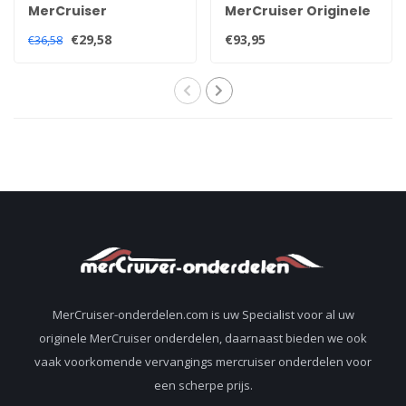
MerCruiser
MerCruiser Originele
Quicksilver high
trim sensor en
€29,58
€93,95
€36,58
performance
zender kit voor alle
staartstuk staartolie
Alpha en Bravo
92-858064QB1
staartstukken
8M0207031
805320A03
MerCruiser-onderdelen.com is uw Specialist voor al uw
originele MerCruiser onderdelen, daarnaast bieden we ook
vaak voorkomende vervangings mercruiser onderdelen voor
een scherpe prijs.