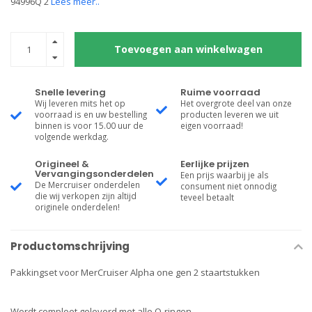
94996Q 2
Lees meer..
Toevoegen aan winkelwagen
Snelle levering
Ruime voorraad
Wij leveren mits het op
Het overgrote deel van onze
voorraad is en uw bestelling
producten leveren we uit
binnen is voor 15.00 uur de
eigen voorraad!
volgende werkdag.
Origineel &
Eerlijke prijzen
Vervangingsonderdelen
Een prijs waarbij je als
De Mercruiser onderdelen
consument niet onnodig
die wij verkopen zijn altijd
teveel betaalt
originele onderdelen!
Productomschrijving
Pakkingset voor MerCruiser Alpha one gen 2 staartstukken
Wordt compleet geleverd met alle O-ringen.