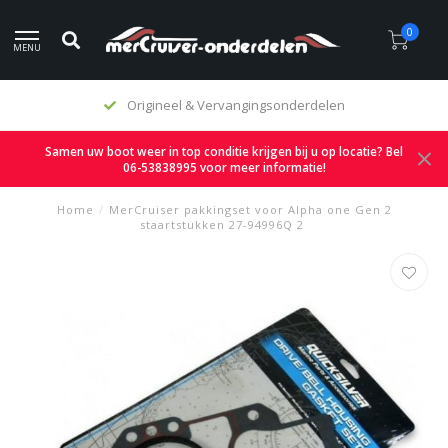
0
MENU
Origineel & Vervangingsonderdelen
Samen uw boot weer in top conditie krijgen bij u op locatie? Bel
06-53838995 voor meer informatie!
Home
/
MerCruiser pakkingset voor Alpha one Gen 2
staartstukken 27-94996Q 2