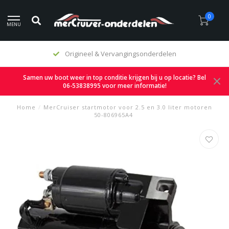
0
MENU
Origineel & Vervangingsonderdelen
Samen uw boot weer in top conditie krijgen bij u op locatie? Bel
06-53838995 voor meer informatie!
Home
/
MerCruiser startmotor voor 2.5 en 3.0 liter motoren
50-806965A4