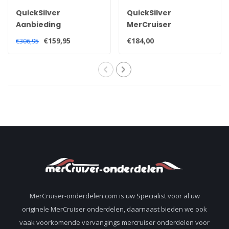
QuickSilver
QuickSilver
Aanbieding
MerCruiser
!!!MerCruiser
startmotor voor 2.5
€159,95
€184,00
€306,95
startmotor 50-
3.0 en 3.7 liter
863007A1
motoren heavy duty
50-806965A4
MerCruiser-onderdelen.com is uw Specialist voor al uw
originele MerCruiser onderdelen, daarnaast bieden we ook
vaak voorkomende vervangings mercruiser onderdelen voor