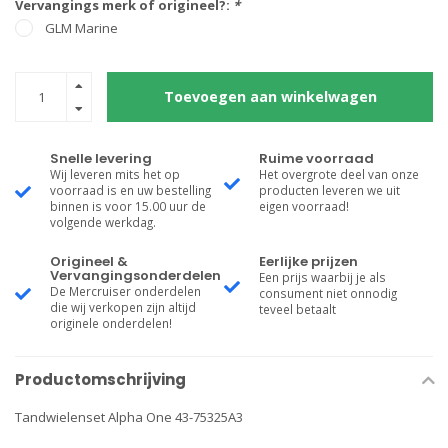
Vervangings merk of origineel?:
*
GLM Marine
Toevoegen aan winkelwagen
Snelle levering
Ruime voorraad
Wij leveren mits het op
Het overgrote deel van onze
voorraad is en uw bestelling
producten leveren we uit
binnen is voor 15.00 uur de
eigen voorraad!
volgende werkdag.
Origineel &
Eerlijke prijzen
Vervangingsonderdelen
Een prijs waarbij je als
De Mercruiser onderdelen
consument niet onnodig
die wij verkopen zijn altijd
teveel betaalt
originele onderdelen!
Productomschrijving
Tandwielenset Alpha One 43-75325A3