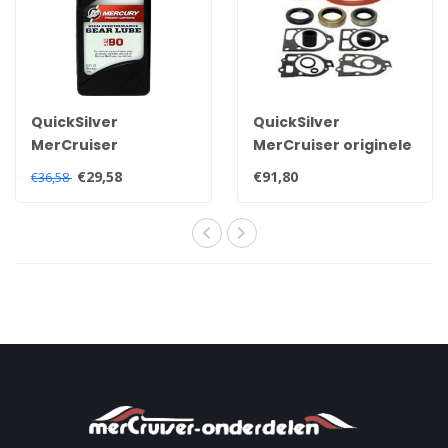
QuickSilver
QuickSilver
MerCruiser
MerCruiser originele
Quicksilver high
onderste staartstuk
€29,58
€91,80
€36,58
performance
unit keerringen kit
staartstuk staartolie
26-33144A2
92-858064QB1
8M0207031