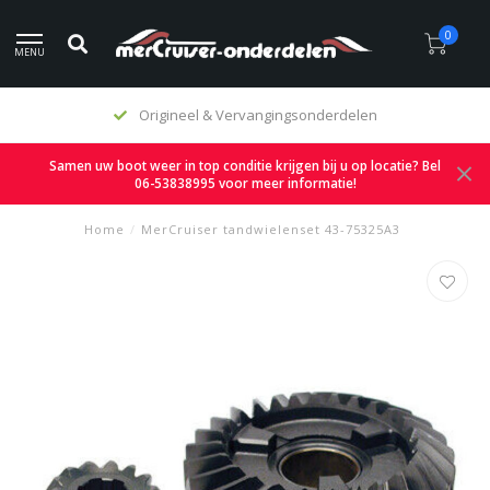
0
MENU
Origineel & Vervangingsonderdelen
Samen uw boot weer in top conditie krijgen bij u op locatie? Bel
06-53838995 voor meer informatie!
Home
/
MerCruiser tandwielenset 43-75325A3