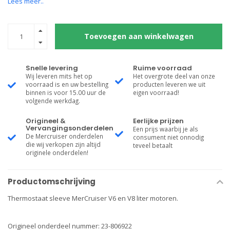
Lees meer..
Toevoegen aan winkelwagen
Snelle levering
Ruime voorraad
Wij leveren mits het op
Het overgrote deel van onze
voorraad is en uw bestelling
producten leveren we uit
binnen is voor 15.00 uur de
eigen voorraad!
volgende werkdag.
Origineel &
Eerlijke prijzen
Vervangingsonderdelen
Een prijs waarbij je als
De Mercruiser onderdelen
consument niet onnodig
die wij verkopen zijn altijd
teveel betaalt
originele onderdelen!
Productomschrijving
Thermostaat sleeve MerCruiser V6 en V8 liter motoren.
Origineel onderdeel nummer: 23-806922