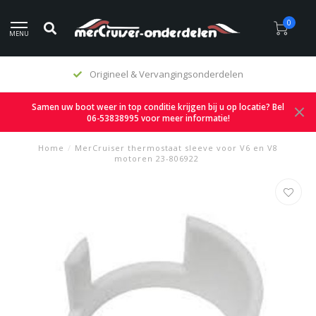
0
MENU
Origineel & Vervangingsonderdelen
Samen uw boot weer in top conditie krijgen bij u op locatie? Bel
06-53838995 voor meer informatie!
Home
/
MerCruiser thermostaat sleeve voor V6 en V8
motoren 23-806922