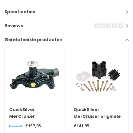
Specificaties
Reviews
Gerelateerde producten
QuickSilver
QuickSilver
MerCruiser
MerCruiser originele
waterpomp voor V6
impellerkit met
€157,95
€141,95
€227,95
en V8 motoren
pomphuis voor Bravo