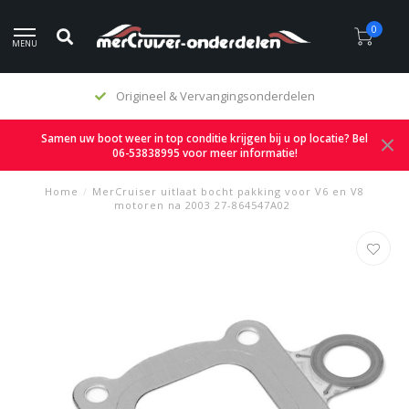
0
MENU
Origineel & Vervangingsonderdelen
Samen uw boot weer in top conditie krijgen bij u op locatie? Bel
06-53838995 voor meer informatie!
Home
/
MerCruiser uitlaat bocht pakking voor V6 en V8
motoren na 2003 27-864547A02