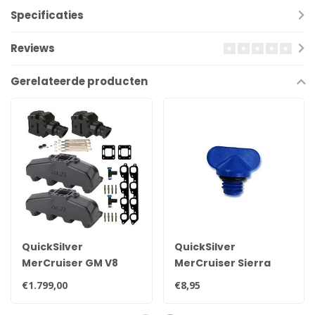
Specificaties
Reviews
Gerelateerde producten
QuickSilver
QuickSilver
MerCruiser GM V8
MerCruiser Sierra
uitlaat spruitstuk set
aftap plug 22-
€1.799,00
€8,95
voor 7.4 liter
806608A02 8M0119211