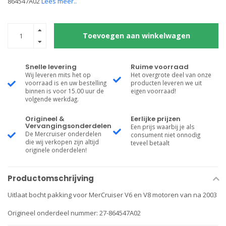
864547A02
Lees meer..
Toevoegen aan winkelwagen
Snelle levering
Ruime voorraad
Wij leveren mits het op
Het overgrote deel van onze
voorraad is en uw bestelling
producten leveren we uit
binnen is voor 15.00 uur de
eigen voorraad!
volgende werkdag.
Origineel &
Eerlijke prijzen
Vervangingsonderdelen
Een prijs waarbij je als
De Mercruiser onderdelen
consument niet onnodig
die wij verkopen zijn altijd
teveel betaalt
originele onderdelen!
Productomschrijving
Uitlaat bocht pakking voor MerCruiser V6 en V8 motoren van na 2003
Origineel onderdeel nummer: 27-864547A02