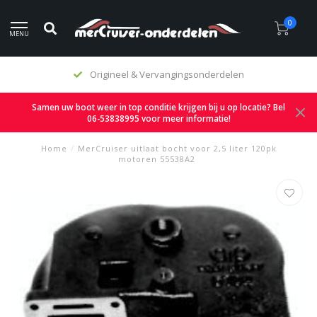
0
MENU
nderdelen
Eerlijke prijzen
Samen uw boot weer in top conditie krijgen bij u op locatie? Bel
06-53838995 voor meer informatie!
Home
/
MerCruiser uitlaat bocht voor 2,5 liter 120pk
motoren 55538A2