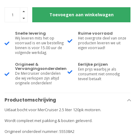
Toevoegen aan winkelwagen
Snelle levering
Ruime voorraad
Wij leveren mits het op
Het overgrote deel van onze
voorraad is en uw bestelling
producten leveren we uit
binnen is voor 15.00 uur de
eigen voorraad!
volgende werkdag.
Origineel &
Eerlijke prijzen
Vervangingsonderdelen
Een prijs waarbij je als
De Mercruiser onderdelen
consument niet onnodig
die wij verkopen zijn altijd
teveel betaalt
originele onderdelen!
Productomschrijving
Uitlaat bocht voor MerCruiser 2.5 liter 120pk motoren.
Wordt compleet met pakking & bouten geleverd.
Origineel onderdeel nummer: 55538A2