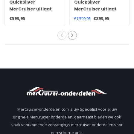
QuickSilver
QuickSilver
MerCruiser uitlaat
MerCruiser uitlaat
spruitstuk voor 3.0
spruitstuk voor 3.0
€599,95
€899,95
€1.599,95
Liter 181 CID 140PK 1990
liter motoren 1968-
+ motoren 860235A03
1982 96705A1
MerCruiser-onderdelen.com is uw Specialist voor al uw
originele MerCruiser onderdelen, daarnaast bieden we ook
vaak voorkomende vervangings mercruiser onderdelen voor
een scherpe prijs.