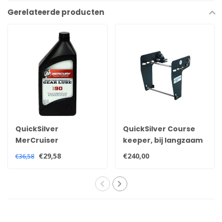
Gerelateerde producten
QuickSilver
QuickSilver Course
MerCruiser
keeper, bij langzaam
Quicksilver high
varen uw boot onder
€29,58
€240,00
€36,58
performance
controle.
staartstuk staartolie
92-858064QB1
8M0207031