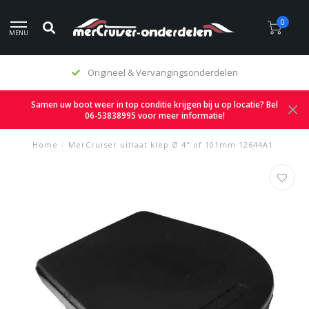
0
MENU
Origineel & Vervangingsonderdelen
Samen uw boot weer in top conditie krijgen bij u op locatie? Bel
06-53838995 voor meer informatie!
Home
/
MerCruiser uitlaat klep Ø 4" of 101mm 12644A1