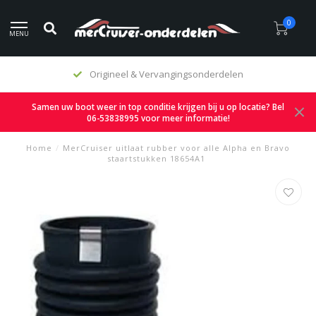
0
MENU
elen
Eerlijke prijzen
Samen uw boot weer in top conditie krijgen bij u op locatie? Bel
06-53838995 voor meer informatie!
Home
/
MerCruiser uitlaat rubber voor alle Alpha en Bravo
staartstukken 18654A1