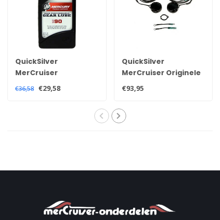
QuickSilver
QuickSilver
MerCruiser
MerCruiser Originele
Quicksilver high
trim sensor en
€29,58
€93,95
€36,58
performance
zender kit voor alle
staartstuk staartolie
Alpha en Bravo
92-858064QB1
staartstukken
8M0207031
805320A03