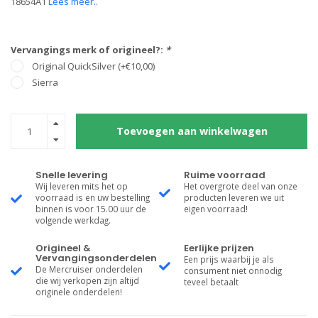
18654A1
Lees meer..
Vervangings merk of origineel?:
*
Original QuickSilver (+€10,00)
Sierra
Toevoegen aan winkelwagen
Snelle levering
Ruime voorraad
Wij leveren mits het op
Het overgrote deel van onze
voorraad is en uw bestelling
producten leveren we uit
binnen is voor 15.00 uur de
eigen voorraad!
volgende werkdag.
Origineel &
Eerlijke prijzen
Vervangingsonderdelen
Een prijs waarbij je als
De Mercruiser onderdelen
consument niet onnodig
die wij verkopen zijn altijd
teveel betaalt
originele onderdelen!