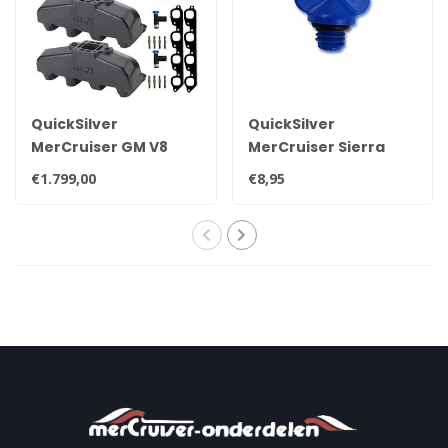
QuickSilver
QuickSilver
MerCruiser GM V8
MerCruiser Sierra
uitlaat spruitstuk set
aftap plug 22-
€1.799,00
€8,95
voor 7.4 liter
806608A02 8M0119211