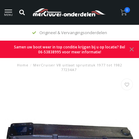
0
MENU
Origineel & Vervangingsonderdelen
Samen uw boot weer in top conditie krijgen bij u op locatie? Bel
06-53838995 voor meer informatie!
Home
/
MerCruiser V8 uitlaat spruitstuk 1977 tot 1982
77234A7