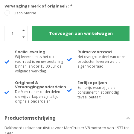
Vervangings merk of origineel?:
*
Osco Marine
Toevoegen aan winkelwagen
Snelle levering
Ruime voorraad
Wij leveren mits het op
Het overgrote deel van onze
voorraad is en uw bestelling
producten leveren we uit
binnen is voor 15.00 uur de
eigen voorraad!
volgende werkdag.
Origineel &
Eerlijke prijzen
Vervangingsonderdelen
Een prijs waarbij je als
De Mercruiser onderdelen
consument niet onnodig
die wij verkopen zijn altijd
teveel betaalt
originele onderdelen!
Productomschrijving
Bakboord uitlaat spruitstuk voor MerCruiser V8 motoren van 1977 tot
1982