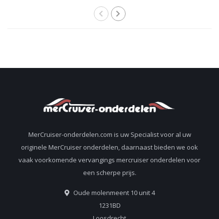
staartstuk staartolie
Alpha en Bravo
92-858064QB1
staartstukken
8M0207031
805320A03
MerCruiser-onderdelen.com is uw Specialist voor al uw
originele MerCruiser onderdelen, daarnaast bieden we ook
vaak voorkomende vervangings mercruiser onderdelen voor
een scherpe prijs.
Oude molenmeent 10 unit 4
1231BD
Loosdrecht