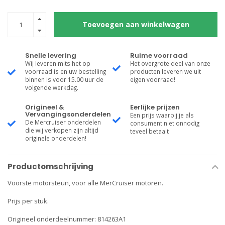
Toevoegen aan winkelwagen
Snelle levering
Ruime voorraad
Wij leveren mits het op
Het overgrote deel van onze
voorraad is en uw bestelling
producten leveren we uit
binnen is voor 15.00 uur de
eigen voorraad!
volgende werkdag.
Origineel &
Eerlijke prijzen
Vervangingsonderdelen
Een prijs waarbij je als
De Mercruiser onderdelen
consument niet onnodig
die wij verkopen zijn altijd
teveel betaalt
originele onderdelen!
Productomschrijving
Voorste motorsteun, voor alle MerCruiser motoren.
Prijs per stuk.
Origineel onderdeelnummer: 814263A1