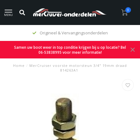
0
MENU
Origineel & Vervangingsonderdelen
Samen uw boot weer in top conditie krijgen bij u op locatie? Bel
06-53838995 voor meer informatie!
Home
/
MerCruiser voorste motorsteun 3/4" 19mm draad
814263A1