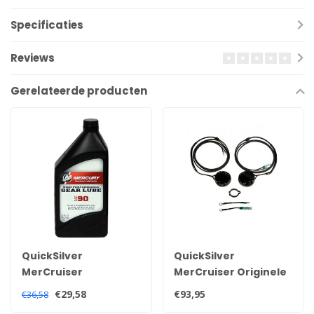
Specificaties
Reviews
Gerelateerde producten
QuickSilver
QuickSilver
MerCruiser
MerCruiser Originele
Quicksilver high
trim sensor en
€29,58
€93,95
€36,58
performance
zender kit voor alle