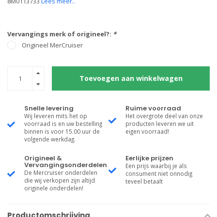
8M0113733
Lees meer..
Vervangings merk of origineel?:
*
Origineel MerCruiser
Toevoegen aan winkelwagen
Snelle levering
Ruime voorraad
Wij leveren mits het op
Het overgrote deel van onze
voorraad is en uw bestelling
producten leveren we uit
binnen is voor 15.00 uur de
eigen voorraad!
volgende werkdag.
Origineel &
Eerlijke prijzen
Vervangingsonderdelen
Een prijs waarbij je als
De Mercruiser onderdelen
consument niet onnodig
die wij verkopen zijn altijd
teveel betaalt
originele onderdelen!
Productomschrijving