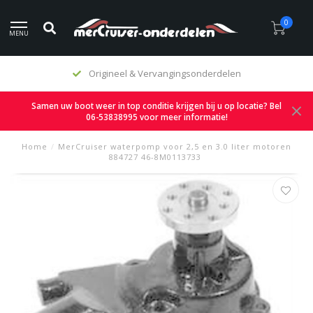
0
MENU
Origineel & Vervangingsonderdelen
Samen uw boot weer in top conditie krijgen bij u op locatie? Bel
06-53838995 voor meer informatie!
Home
/
MerCruiser waterpomp voor 2,5 en 3.0 liter motoren
884727 46-8M0113733