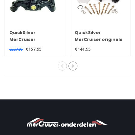
QuickSilver
QuickSilver
MerCruiser
MerCruiser originele
waterpomp voor V6
impellerkit met
€157,95
€141,95
€227,95
en V8 motoren
pomphuis voor Bravo
8M0113734, 850399 1
staartstuk 46-
807151A14