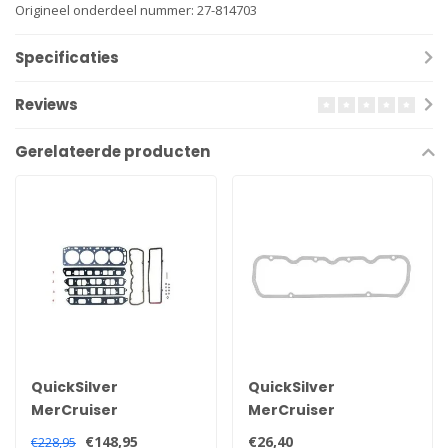
Origineel onderdeel nummer: 27-814703
Specificaties
Reviews
Gerelateerde producten
QuickSilver
QuickSilver
MerCruiser
MerCruiser
koppakkingset voor
kleppendeksel
€148,95
€26,40
€228,95