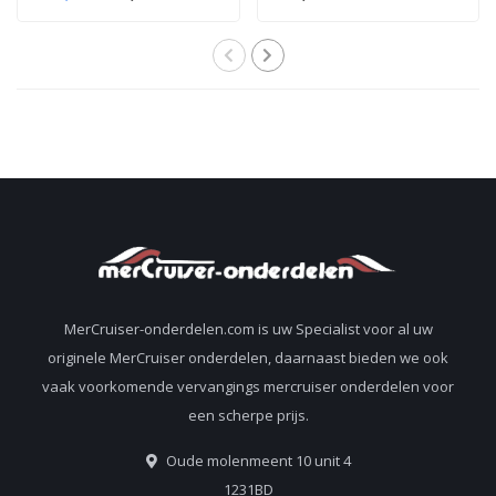
2,5 en 3.0 liter
pakking voor 2,5 en
motoren
3.0 liter motoren 27-
851040
MerCruiser-onderdelen.com is uw Specialist voor al uw
originele MerCruiser onderdelen, daarnaast bieden we ook
vaak voorkomende vervangings mercruiser onderdelen voor
een scherpe prijs.
Oude molenmeent 10 unit 4
1231BD