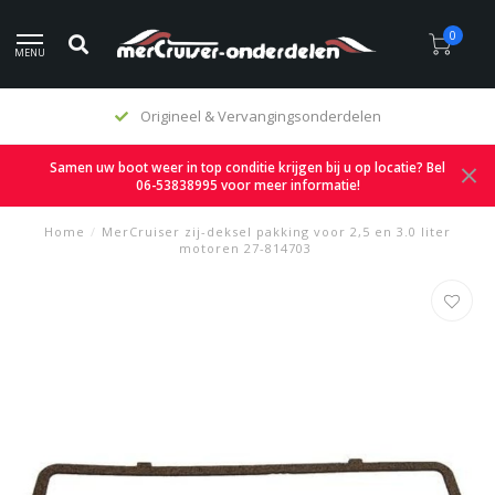
0
MENU
Origineel & Vervangingsonderdelen
Samen uw boot weer in top conditie krijgen bij u op locatie? Bel
06-53838995 voor meer informatie!
Home
/
MerCruiser zij-deksel pakking voor 2,5 en 3.0 liter
motoren 27-814703