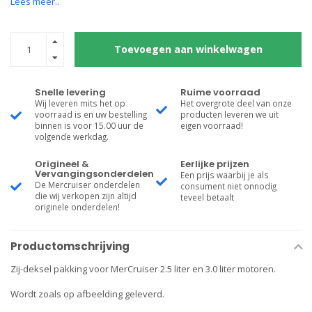
Lees meer..
Toevoegen aan winkelwagen
Snelle levering
Ruime voorraad
Wij leveren mits het op
Het overgrote deel van onze
voorraad is en uw bestelling
producten leveren we uit
binnen is voor 15.00 uur de
eigen voorraad!
volgende werkdag.
Origineel &
Eerlijke prijzen
Vervangingsonderdelen
Een prijs waarbij je als
De Mercruiser onderdelen
consument niet onnodig
die wij verkopen zijn altijd
teveel betaalt
originele onderdelen!
Productomschrijving
Zij-deksel pakking voor MerCruiser 2.5 liter en 3.0 liter motoren.
Wordt zoals op afbeelding geleverd.