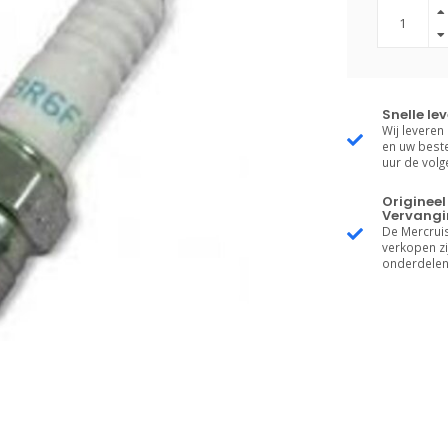
Snelle le
Wij leveren
en uw beste
uur de vol
Origineel
Vervangi
De Mercruis
verkopen zij
onderdelen