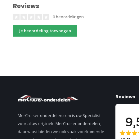
Reviews
0 beoordelingen
Je beoordeling toevoegen
Reviews
MerCruiser-onderdelen.com is uw Specialist
voor al uw originele MerCruiser onderdelen,
daarnaast bieden we ook vaak voorkomende