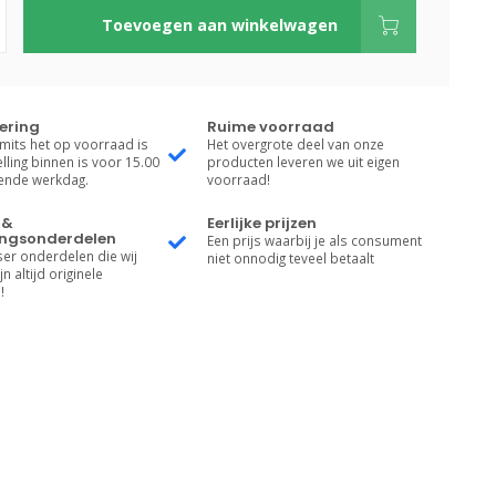
Toevoegen aan winkelwagen
vering
Ruime voorraad
 mits het op voorraad is
Het overgrote deel van onze
lling binnen is voor 15.00
producten leveren we uit eigen
gende werkdag.
voorraad!
 &
Eerlijke prijzen
ngsonderdelen
Een prijs waarbij je als consument
er onderdelen die wij
niet onnodig teveel betaalt
n altijd originele
!