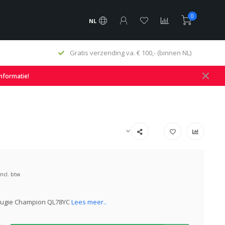
0
NL
Gratis verzending va. € 100,- (binnen NL)
informatie!
Incl. btw
ugie Champion QL78YC
Lees meer..