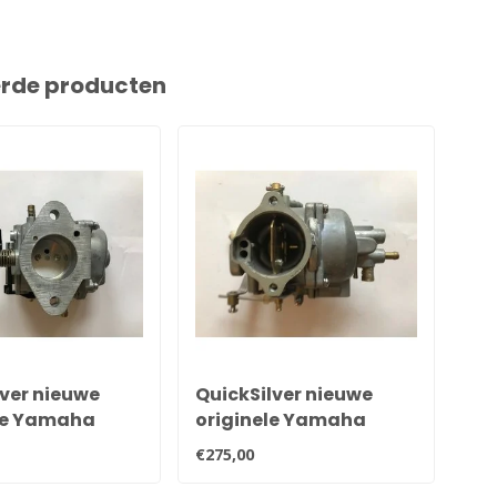
erde producten
lver nieuwe
QuickSilver nieuwe
Qu
le Yamaha
originele Yamaha
tr
pk, 35pk &
25pk, 28pk, 30pk
€275,00
€21
rburateur
carburateur