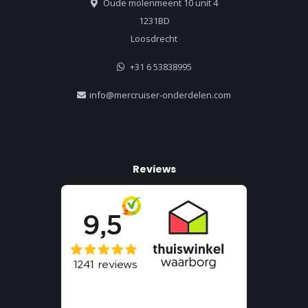
Oude molenmeent 10 unit 4
1231BD
Loosdrecht
+31 6 53838995
info@mercruiser-onderdelen.com
Reviews