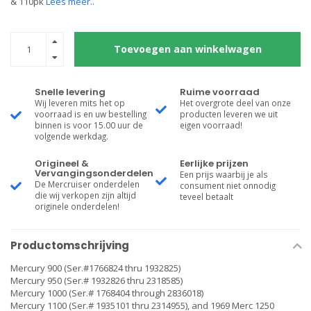
& 110pk
Lees meer..
Toevoegen aan winkelwagen
Snelle levering
Ruime voorraad
Wij leveren mits het op
Het overgrote deel van onze
voorraad is en uw bestelling
producten leveren we uit
binnen is voor 15.00 uur de
eigen voorraad!
volgende werkdag.
Origineel &
Eerlijke prijzen
Vervangingsonderdelen
Een prijs waarbij je als
De Mercruiser onderdelen
consument niet onnodig
die wij verkopen zijn altijd
teveel betaalt
originele onderdelen!
Productomschrijving
Mercury 900 (Ser.#1766824 thru 1932825)
Mercury 950 (Ser.# 1932826 thru 2318585)
Mercury 1000 (Ser.# 1768404 through 2836018)
Mercury 1100 (Ser.# 1935101 thru 2314955), and 1969 Merc 1250