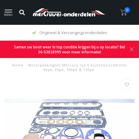
0
MENU
Origineel & Vervangingsonderdelen
Samen uw boot weer in top conditie krijgen bij u op locatie? Bel
06-53838995 voor meer informatie!
Home
/
Motorpakkingset Mercury lijn 6 buitenboordmotor
90pk, 95pk, 100pk & 110pk