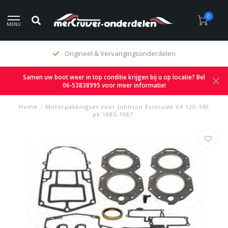
0
MENU
Origineel & Vervangingsonderdelen
Samen uw boot weer in top conditie krijgen bij u op locatie? Bel
06-53838995 voor meer informatie!
Home
/
Motorpakkingset voor Johnson Evinrude V4 120-140
pk 1985-1987