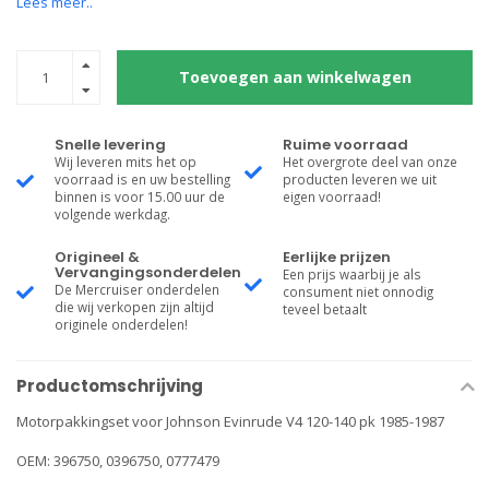
Lees meer..
Toevoegen aan winkelwagen
Snelle levering
Ruime voorraad
Wij leveren mits het op
Het overgrote deel van onze
voorraad is en uw bestelling
producten leveren we uit
binnen is voor 15.00 uur de
eigen voorraad!
volgende werkdag.
Origineel &
Eerlijke prijzen
Vervangingsonderdelen
Een prijs waarbij je als
De Mercruiser onderdelen
consument niet onnodig
die wij verkopen zijn altijd
teveel betaalt
originele onderdelen!
Productomschrijving
Motorpakkingset voor Johnson Evinrude V4 120-140 pk 1985-1987
OEM: 396750, 0396750, 0777479