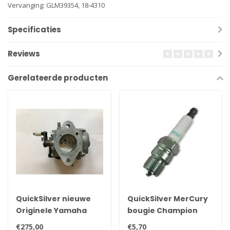
Vervanging: GLM39354, 18-4310
Specificaties
Reviews
Gerelateerde producten
QuickSilver nieuwe
QuickSilver MerCury
Originele Yamaha
bougie Champion
25pk, 30pk, 35pk &
QL78YC
€275,00
€5,70