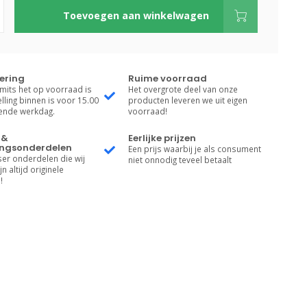
Toevoegen aan winkelwagen
vering
Ruime voorraad
 mits het op voorraad is
Het overgrote deel van onze
lling binnen is voor 15.00
producten leveren we uit eigen
gende werkdag.
voorraad!
 &
Eerlijke prijzen
ngsonderdelen
Een prijs waarbij je als consument
er onderdelen die wij
niet onnodig teveel betaalt
n altijd originele
!