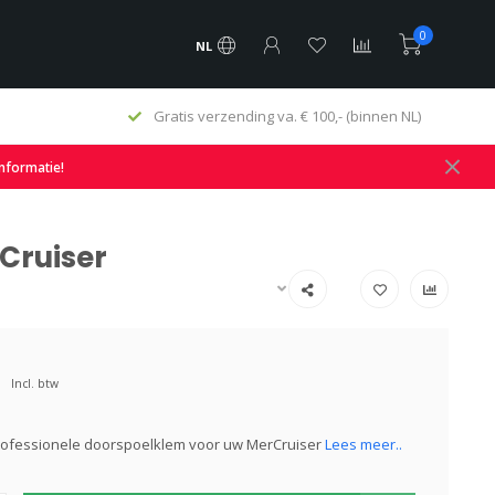
0
NL
Gratis verzending va. € 100,- (binnen NL)
informatie!
Cruiser
Incl. btw
professionele doorspoelklem voor uw MerCruiser
Lees meer..