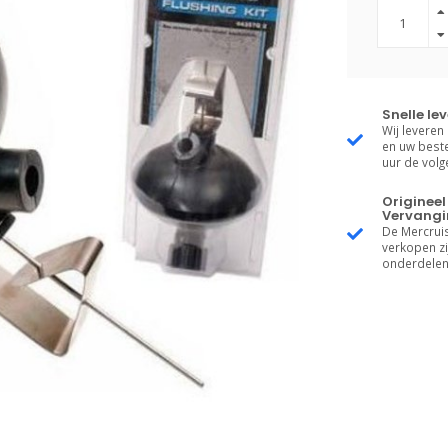
Snelle le
Wij leveren
en uw beste
uur de vol
Origineel
Vervangi
De Mercruis
verkopen zij
onderdelen