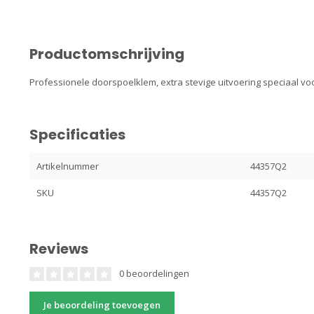
Productomschrijving
Professionele doorspoelklem, extra stevige uitvoering speciaal v
Specificaties
Artikelnummer
44357Q2
SKU
44357Q2
Reviews
0 beoordelingen
Je beoordeling toevoegen