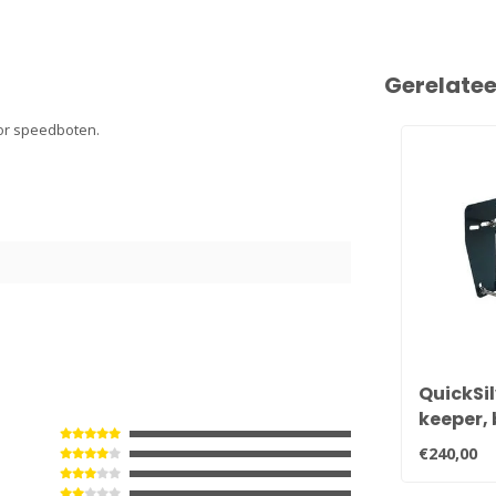
Gerelate
oor speedboten.
QuickSi
keeper,
varen u
€240,00
controle