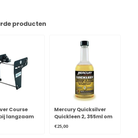
erde producten
lver Course
Mercury Quicksilver
Me
 bij langzaam
Quickleen 2, 355ml om
Me
w boot onder
227 liter benzine te
Mo
€25,00
€22
.
behandelen
mo
mo