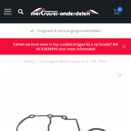
0
MENU
Origineel & Vervangingsonderdelen
Samen uw boot weer in top conditie krijgen bij u op locatie? Bel
06-53838995 voor meer informatie!
Home
/
Pakkingset MerCruiser E.H., TR, TRS