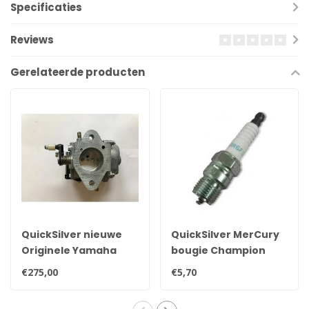
Specificaties
Reviews
Gerelateerde producten
QuickSilver nieuwe
QuickSilver MerCury
Originele Yamaha
bougie Champion
25pk, 30pk, 35pk &
QL78YC
€275,00
€5,70
40pk carburateur