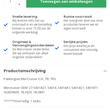
Toevoegen aan winkelwagen
Snelle levering
Ruime voorraad
Wij leveren mits het op
Het overgrote deel van onze
voorraad is en uw bestelling
producten leveren we uit
binnen is voor 15.00 uur de
eigen voorraad!
volgende werkdag.
Origineel &
Eerlijke prijzen
Vervangingsonderdelen
Een prijs waarbij je als
De Mercruiser onderdelen
consument niet onnodig
die wij verkopen zijn altijd
teveel betaalt
originele onderdelen!
Productomschrijving
Pakkingset MerCruiser E.H., TR, TRS
Mercruiser OEM: 27-54014Q1, 54014, 54014A1, 54014Q1, 54014T1
GLM39600, 18-2620, 18-2847
???????Voorradig: 1 stuks