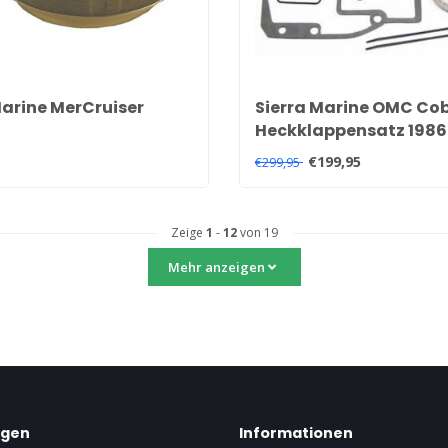
Marine MerCruiser
Sierra Marine OMC Co
Heckklappensatz 1986
lter/Flammenabdeckung
€199,95
€299,95
 OEM 805298A1
Zeige
1
-
12
von 19
Mehr anzeigen
ngen
Informationen