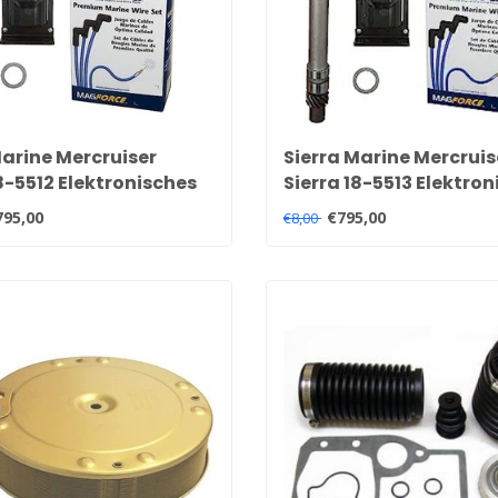
Marine Mercruiser
Sierra Marine Mercruis
8-5512 Elektronisches
Sierra 18-5513 Elektro
ündkit für 4
Delco-Zündkit für 6
795,00
€795,00
€8,00
ermotoren
Zylindermotoren 8M0