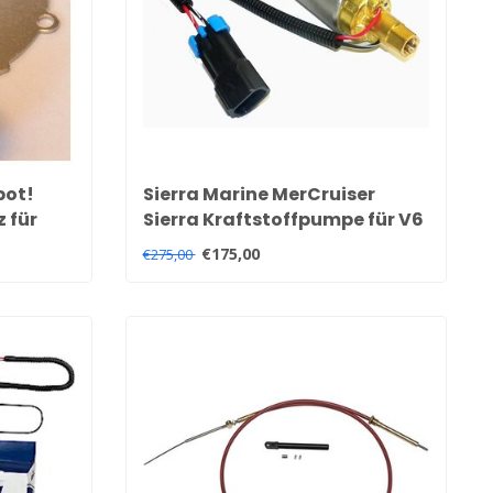
bot!
Sierra Marine MerCruiser
 für
Sierra Kraftstoffpumpe für V6
 für 4-
en V8 carburateur motoren
€175,00
€275,00
861156A3