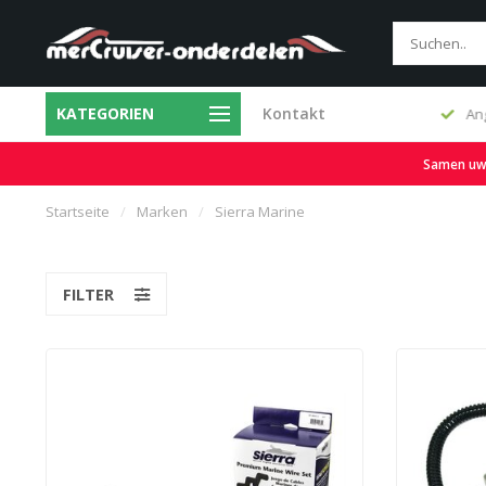
KATEGORIEN
Kontakt
Original- und Ersatzteile
An
Samen uw b
Startseite
/
Marken
/
Sierra Marine
FILTER