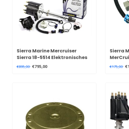
Sierra Marine Mercruiser
Sierra 
Sierra 18-5514 Elektronisches
MerCrui
Delco-Zündkit für 8
Kraftst
€795,00
€
€895,00
€175,00
Zylindermotoren 8M0183360
MPI & E