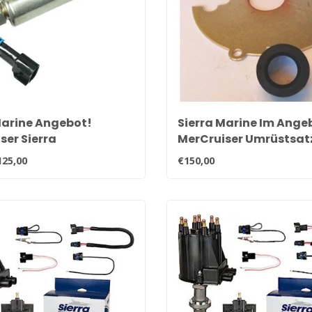
Marine Angebot!
Sierra Marine Im Ange
ser Sierra
MerCruiser Umrüstsatz
offpumpe für V6 en V8
elektronische Zündung
125,00
€150,00
FI motoren 861156A1
Zylinder-Motoren