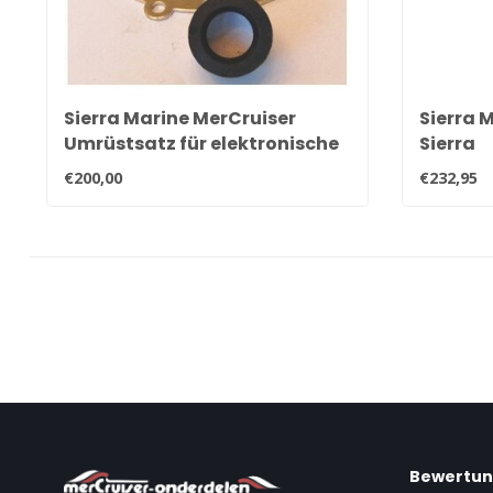
Sierra Marine MerCruiser
Sierra 
Umrüstsatz für elektronische
Sierra
Zündung für 6 Zylinder inline
Luftfi
€200,00
€232,95
Motoren
18-7230
Bewertu