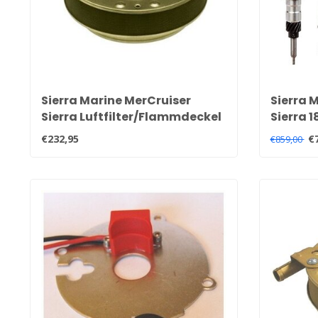
Sierra Marine MerCruiser
Sierra 
Sierra Luftfilter/Flammdeckel
Sierra 1
18-7229 OEM 85785T
Delco-Z
€232,95
€
€859,00
Zylind