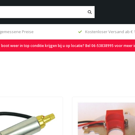
gemessene Preise
Kostenloser Versand ab € 1
oot weer in top conditie krijgen bij u op locatie? Bel 06-53838995 voor meer 