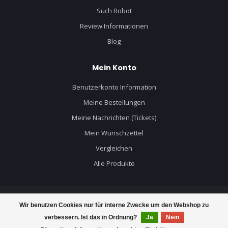
Such Robot
Review Informationen
Blog
Mein Konto
Benutzerkonto Information
Meine Bestellungen
Meine Nachrichten (Tickets)
Mein Wunschzettel
Vergleichen
Alle Produkte
Wir benutzen Cookies nur für interne Zwecke um den Webshop zu
© Copyright 2026 Mercruiser Teile - Powered by
Lightspeed
- Theme by
verbessern. Ist das in Ordnung?
Ja
Nein