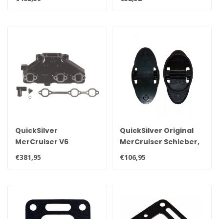
V6 und V8 Motoren
87238
nach 2003 864591T02
QuickSilver
QuickSilver Original
MerCruiser V6
MerCruiser Schieber,
Original
Auspuff-
€381,95
€106,95
Auspuffkrümmer
Rückschlagventile
99746A17
807166A3