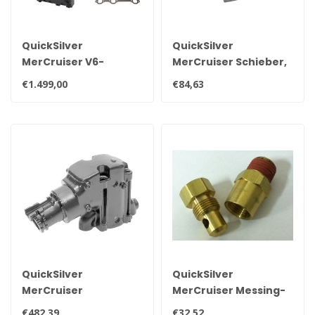
QuickSilver
QuickSilver
MerCruiser V6-
MerCruiser Schieber,
Auspuffkrümmer-
Auspuff-
€1.499,00
€84,63
Satz
Rückschlagventil
807166A1
QuickSilver
QuickSilver
MerCruiser
MerCruiser Messing-
Auspuffkrümmer für
Ablassschraube 22-
€482,39
€32,52