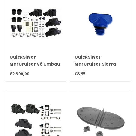
QuickSilver
QuickSilver
MerCruiser V6 Umbau
MerCruiser Sierra
Auspuffkrümmer Satz
Ablassschraube 22-
€2.300,00
€8,95
806608A02 8M0119211