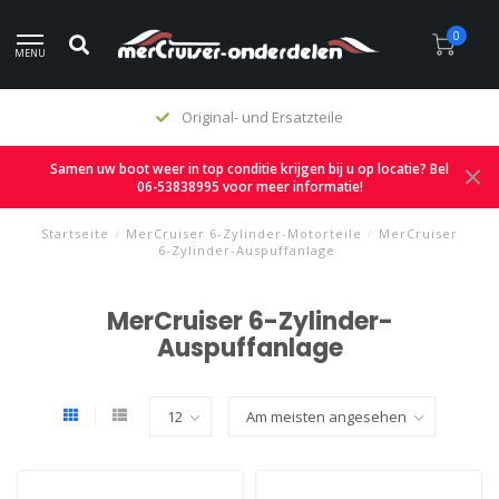
0
MENU
Original- und Ersatzteile
Samen uw boot weer in top conditie krijgen bij u op locatie? Bel
06-53838995 voor meer informatie!
Startseite
/
MerCruiser 6-Zylinder-Motorteile
/
MerCruiser
6-Zylinder-Auspuffanlage
MerCruiser 6-Zylinder-
Auspuffanlage