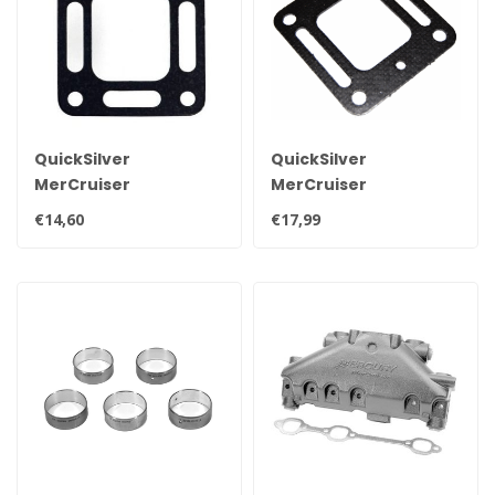
QuickSilver
QuickSilver
MerCruiser
MerCruiser
Auspuffkrümmerdichtung
Auspuffkrümmerdichtun
€14,60
€17,99
für V6 und V8 Motoren
für V6 und V8 Motoren
27-863726
27-863724Q