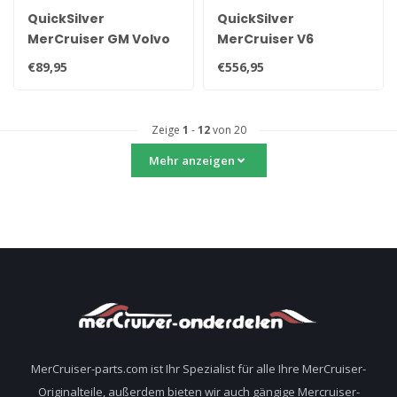
QuickSilver
QuickSilver
MerCruiser GM Volvo
MerCruiser V6
OMC
Auspuffkrümmer
€89,95
€556,95
Nockenwellenlagersatz
2003 bis heute
23-85674, 3856162
864612T01
Zeige
1
-
12
von 20
Mehr anzeigen
MerCruiser-parts.com ist Ihr Spezialist für alle Ihre MerCruiser-
Originalteile, außerdem bieten wir auch gängige Mercruiser-