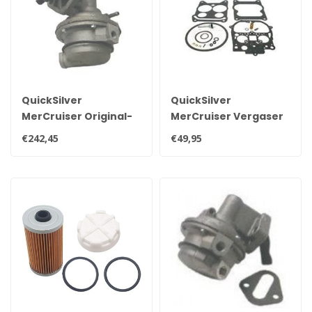
QuickSilver
QuickSilver
MerCruiser Original-
MerCruiser Vergaser
Kraftstoffpumpe für
Rochester
€242,45
€49,95
V8 7,4 Liter Motoren
Reparatursatz
862048A1
823426A1