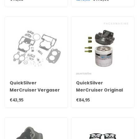
Wasserabscheiderfilter
V6 en V8 carburateur
35-8M0154765
motoren 861156A3
QuickSilver
QuickSilver
MerCruiser Vergaser
MerCruiser Original
Rochester
Kraftstoff- und
€43,95
€84,95
Reparatursatz
Wasserabscheider-
823427A1
Filterset 35-802893Q4