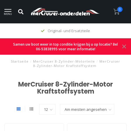
0
MENU
Original- und Ersatzteile
Samen uw boot weer in top conditie krijgen bij u op locatie? Bel
06-53838995 voor meer informatie!
Startseite
/
MerCruiser 8-Zylinder-Motorteile
/
MerCruiser
8-Zylinder-Motor Kraftstoffsystem
MerCruiser 8-Zylinder-Motor
Kraftstoffsystem