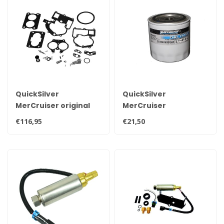
QuickSilver
QuickSilver
MerCruiser original
MerCruiser
Vergaser-
Kraftstoff- und
€116,95
€21,50
Reparatursatz
Wasserabscheiderfilter
Mercarb 3302-
35-802893Q01
804844002