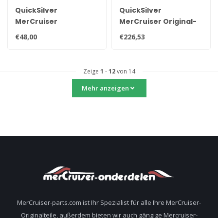
QuickSilver
QuickSilver
MerCruiser
MerCruiser Original-
Kraftstofffilterset
Kraftstoffpumpe für
€48,00
€226,53
filter 35-8M0093688
V8-Motoren
8M0058164
Zeige
1
-
12
von 14
Mehr anzeigen
MerCruiser-parts.com ist Ihr Spezialist für alle Ihre MerCruiser-
Originalteile, außerdem bieten wir auch gängige Mercruiser-