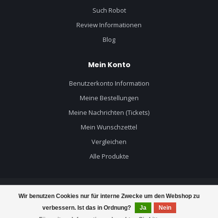
Such Robot
Review Informationen
Blog
Mein Konto
Benutzerkonto Information
Meine Bestellungen
Meine Nachrichten (Tickets)
Mein Wunschzettel
Vergleichen
Alle Produkte
Wir benutzen Cookies nur für interne Zwecke um den Webshop zu
© Copyright 2026 Mercruiser Teile - Powered by
Lightspeed
- Theme by
verbessern. Ist das in Ordnung?
Ja
Nein