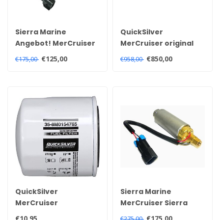
Sierra Marine
QuickSilver
Angebot! MerCruiser
MerCruiser original
Sierra
Kraftstoffpumpe für
€125,00
€850,00
€175,00
€958,00
Kraftstoffpumpe für
V6 und V8 Motoren
V6 en V8 MPI & EFI
mit Vergaser 861155A6
motoren 861156A1
QuickSilver
Sierra Marine
MerCruiser
MerCruiser Sierra
Kraftstoff- und
Kraftstoffpumpe für
€10,95
€175,00
€275,00