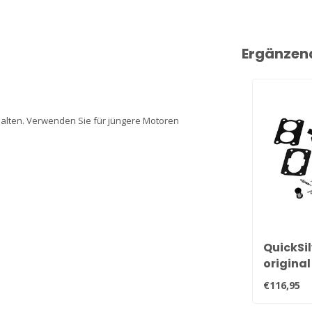
Ergänzen
thalten. Verwenden Sie für jüngere Motoren
QuickSil
origina
Reparat
€116,95
Mercarb
804844