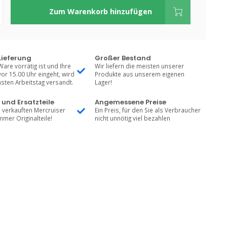
Zum Warenkorb hinzufügen
Lieferung
Großer Bestand
Ware vorrätig ist und Ihre
Wir liefern die meisten unserer
vor 15.00 Uhr eingeht, wird
Produkte aus unserem eigenen
sten Arbeitstag versandt.
Lager!
 und Ersatzteile
Angemessene Preise
 verkauften Mercruiser
Ein Preis, für den Sie als Verbraucher
mmer Originalteile!
nicht unnötig viel bezahlen