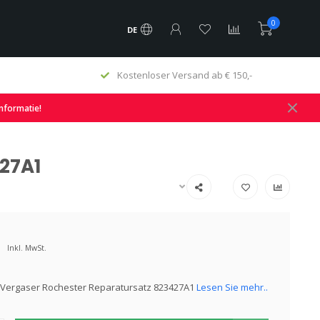
0
DE
Kostenloser Versand ab € 150,-
informatie!
427A1
Inkl. MwSt.
 Vergaser Rochester Reparatursatz 823427A1
Lesen Sie mehr..