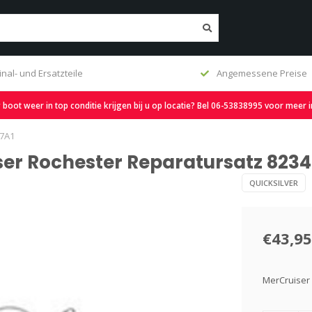
inal- und Ersatzteile
Angemessene Preise
oot weer in top conditie krijgen bij u op locatie? Bel 06-53838995 voor meer 
27A1
ser Rochester Reparatursatz 823
QUICKSILVER
€43,95
MerCruiser