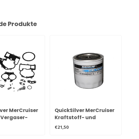
de Produkte
ver MerCruiser
QuickSilver MerCruiser
Si
l Vergaser-
Kraftstoff- und
Me
ursatz
Wasserabscheiderfilter
Kr
€21,50
€17
 3302-
35-802893Q01
V6 
002
mo