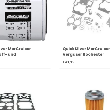
lver MerCruiser
QuickSilver MerCruiser
off- und
Vergaser Rochester
bscheiderfilter 35-
Reparatursatz 823427
€43,95
765