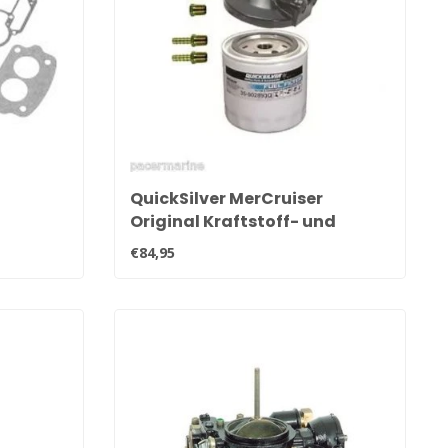
QuickSilver MerCruiser
Original Kraftstoff- und
A1
Wasserabscheider-Filterset
€84,95
35-802893Q4