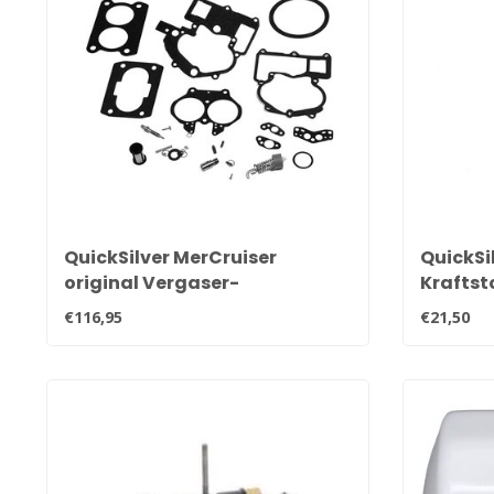
QuickSilver MerCruiser
QuickSi
original Vergaser-
Kraftst
Reparatursatz Mercarb 3302-
Wassera
€116,95
€21,50
804844002
802893