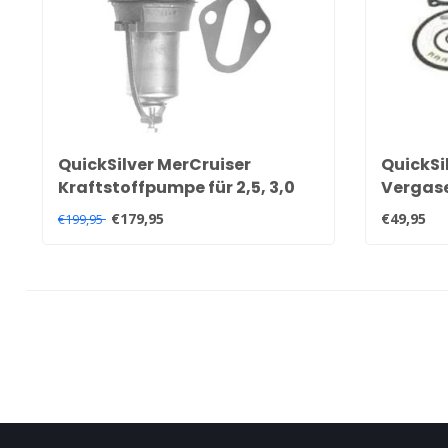
QuickSilver MerCruiser
QuickSi
Kraftstoffpumpe für 2,5, 3,0
Vergase
und 3,7 Liter Motoren 86234A4
Reparat
€179,95
€49,95
€199,95
und 86234A05