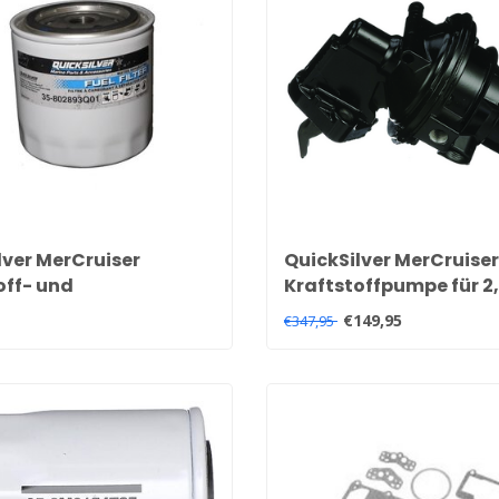
lver MerCruiser
QuickSilver MerCruiser
off- und
Kraftstoffpumpe für 2
bscheiderfilter 35-
3,0 Liter Motoren 8M0
€149,95
€347,95
Q01