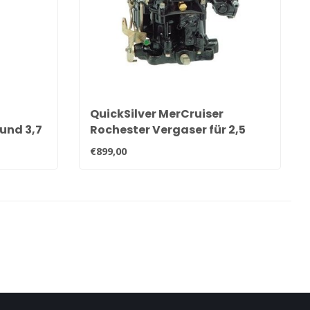
QuickSilver MerCruiser
 und 3,7
Rochester Vergaser für 2,5
88A2
und 3,0 Liter Motoren von 1982
€899,00
bis 1989 1347-818621