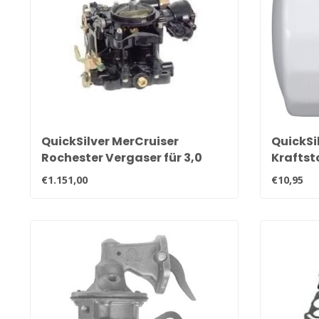
QuickSilver MerCruiser
QuickSi
Rochester Vergaser für 3,0
Kraftst
Liter Motoren 1347-818620
Wassera
€1.151,00
€10,95
8M0154