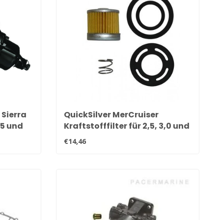
 Sierra
QuickSilver MerCruiser
,5 und
Kraftstofffilter für 2,5, 3,0 und
073435
3,7 Liter Motoren 35-
€14,46
8M0046752