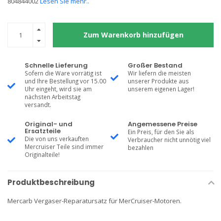
804844002
Lesen Sie mehr..
Zum Warenkorb hinzufügen
Schnelle Lieferung
Großer Bestand
Sofern die Ware vorrätig ist
Wir liefern die meisten
und Ihre Bestellung vor 15.00
unserer Produkte aus
Uhr eingeht, wird sie am
unserem eigenen Lager!
nächsten Arbeitstag
versandt.
Original- und
Angemessene Preise
Ersatzteile
Ein Preis, für den Sie als
Die von uns verkauften
Verbraucher nicht unnötig viel
Mercruiser Teile sind immer
bezahlen
Originalteile!
Produktbeschreibung
Mercarb Vergaser-Reparatursatz für MerCruiser-Motoren.