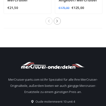
MerCruiser
Angebot! MerCruiser
Kraftstoff- und
Sierra
€21,50
€125,00
€175,00
Wasserabscheiderfilter
Kraftstoffpumpe für
35-802893Q01
V6 en V8 MPI & EFI
motoren 861156A1
MerCruiser-parts.com ist Ihr Spezialist für alle Ihre MerCruiser-
Originalteile, außerdem bieten wir auch gängige Mercruiser-
Ersatzteile zu einem günstigen Preis an.
Oude molenmeent 10 unit 4