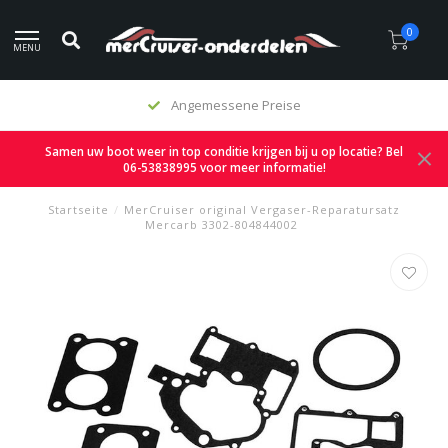
0
MENU
Angemessene Preise
Samen uw boot weer in top conditie krijgen bij u op locatie? Bel
06-53838995 voor meer informatie!
Startseite
/
MerCruiser original Vergaser-Reparatursatz
Mercarb 3302-804844002