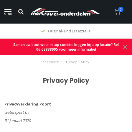
0
MENU
Original- und Ersatzteile
Samen uw boot weer in top conditie krijgen bij u op locatie? Bel
06-53838995 voor meer informatie!
Startseite
/
Privacy Policy
Privacy Policy
Privacyverklaring Poort
watersport bv
31 januari 2020