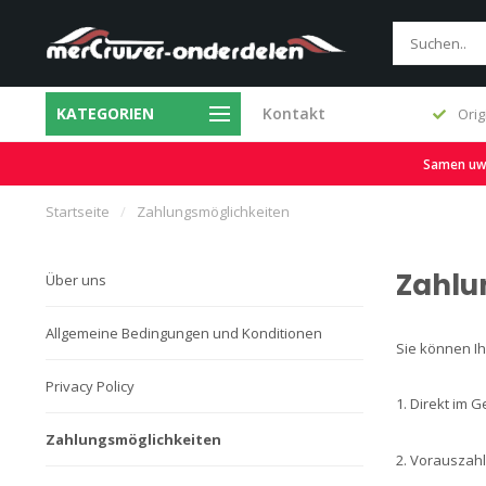
KATEGORIEN
Kontakt
Schnelle Lieferung und großer Vorrat
Orig
Samen uw b
Startseite
/
Zahlungsmöglichkeiten
Zahlu
Über uns
Allgemeine Bedingungen und Konditionen
Sie können I
Privacy Policy
1. Direkt im G
Zahlungsmöglichkeiten
2. Vorauszah