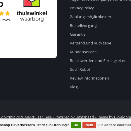
Privacy Policy
Zahlungsmöglichkeiten
Bestellvorgang
Garantie
Versand und Rückgabe
Kundenservice
Beschwerden und Streitigkeiten
Such Robot
Review Informationen
Blog
opyright 2026 Mercruiser Teile - Powered by
Lightspeed
- Theme by
Dyvelopm
bshop zu verbessern. Ist das in Ordnung?
Ja
Nein
Für weitere Informa